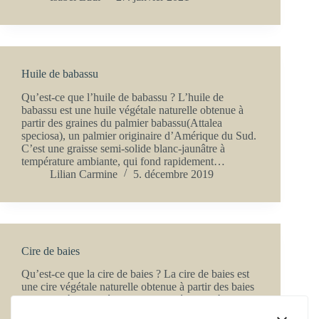
Huile de babassu
Qu’est-ce que l’huile de babassu ? L’huile de
babassu est une huile végétale naturelle obtenue à
partir des graines du palmier babassu(Attalea
speciosa), un palmier originaire d’Amérique du Sud.
C’est une graisse semi-solide blanc-jaunâtre à
température ambiante, qui fond rapidement…
Lilian Carmine
5. décembre 2019
Cire de baies
Qu’est-ce que la cire de baies ? La cire de baies est
une cire végétale naturelle obtenue à partir des baies
de l’arbre à laque (également appelé sumac à laque,
scientifiquement Rhus verniciflua). Bien qu’elle