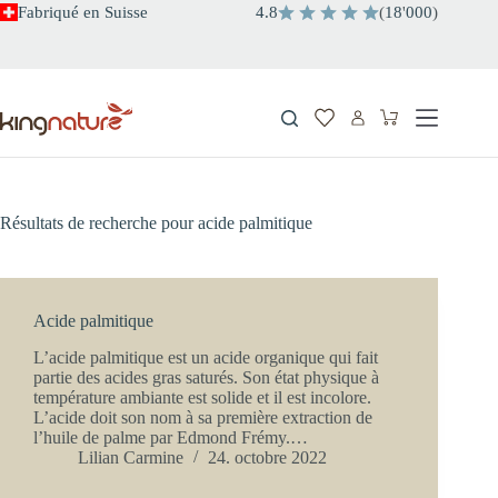
Passer
Fabriqué en Suisse
4.8
(
18
'
000
)
au
contenu
Panier
d’achat
Résultats de recherche pour acide palmitique
Acide palmitique
L’acide palmitique est un acide organique qui fait
partie des acides gras saturés. Son état physique à
température ambiante est solide et il est incolore.
L’acide doit son nom à sa première extraction de
l’huile de palme par Edmond Frémy.…
Lilian Carmine
24. octobre 2022