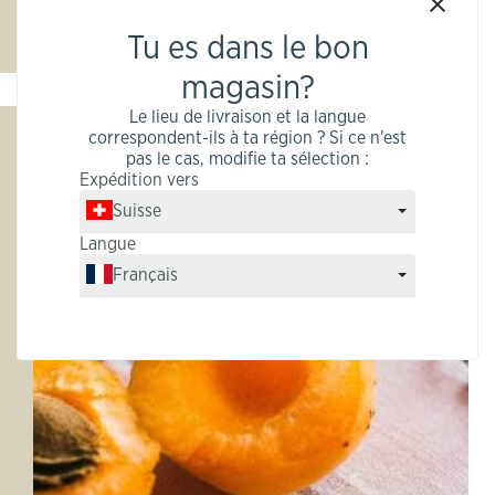
s’appelle « cire », du point de…
Rebecca Kerneza
5. décembre 2019
Tu es dans le bon
magasin?
Le lieu de livraison et la langue
correspondent-ils à ta région ? Si ce n'est
Huile de noyau d’abricot
pas le cas, modifie ta sélection :
Expédition vers
Suisse
Langue
Français