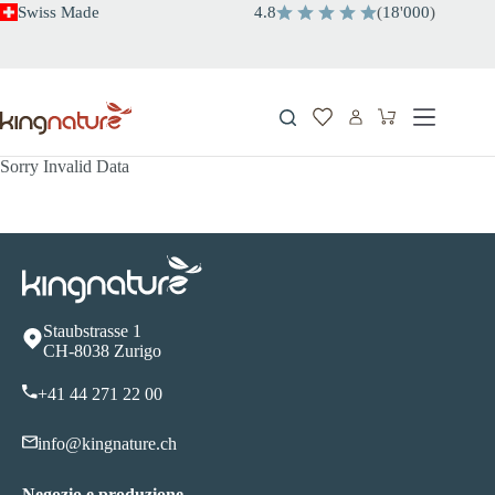
Salta
Swiss Made
4.8
(
18
'
000
)
al
contenuto
Carrello
Sorry Invalid Data
Staubstrasse 1
CH-8038 Zurigo
+41 44 271 22 00
info@kingnature.ch
Negozio e produzione