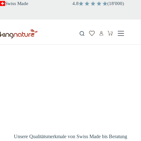
Zum
Swiss Made
4.8
(
18'000
)
Inhalt
springen
Warenkorb
Unsere Qualitätsmerkmale von Swiss Made bis Beratung