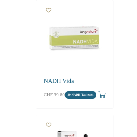
NADH Vida
CHF
39.80
30 NADH Tabletten