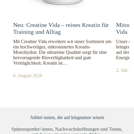
Neu: Creatine Vida – reines Kreatin für
Mitoch
Training und Alltag
Vida
Mit Creatine Vida erweitern wir unser Sortiment um
Unser neu
ein hochwertiges, mikronisiertes Kreatin-
bringen w
Monohydrat. Die ultrareine Qualität sorgt für eine
auf den M
hervorragende Bioverfügbarkeit und gute
Energie 
Verträglichkeit. Kreatin ist…
2. Juli 2
6. August 2026
Athlet/-innen, die auf kingnature setzen
Spitzensportler/-innen, Nachwuchshoffnungen und Teams,