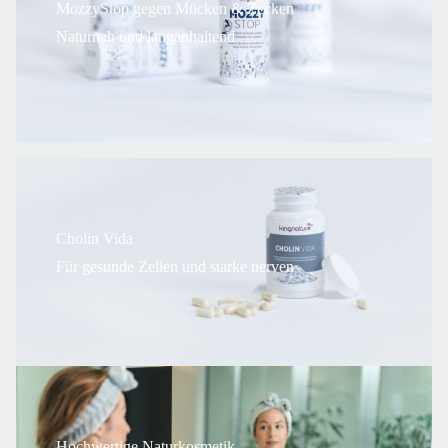
MozzyStop gegen Mücken & Zecken
Naturnah und langanhaltend
Cholin Vida
Für gesunde Zellen und starke nerven
Hochwertige Naturkosmetik