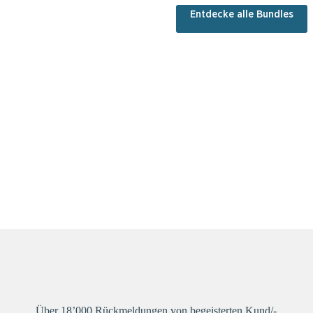
Entdecke alle Bundles
Über 18’000 Rückmeldungen von begeisterten Kund/-