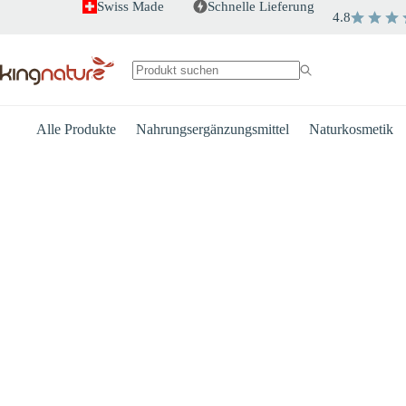
Zum
Swiss Made
Schnelle Lieferung
4.8
Inhalt
springen
Keine
Ergebnisse
Alle Produkte
Nahrungsergänzungsmittel
Naturkosmetik
Herz
Energie