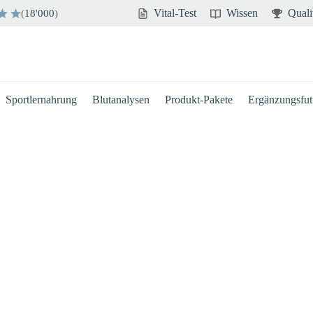
Vital-Test
Wissen
Quali
(
18
'
000
)
Sportlernahrung
Blutanalysen
Produkt-Pakete
Ergänzungsfutt
Hirn
Immun