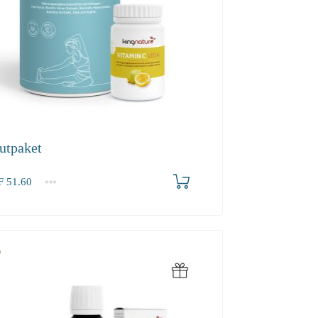
utpaket
F
51.60
2-3
4+
60
49.00
44.70