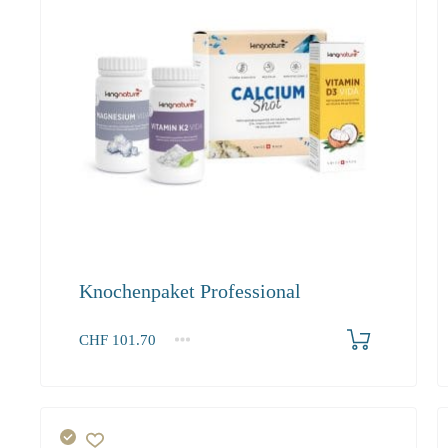
Knochenpaket Professional
Produkt bestellen
CHF
101.70
1+
101.70