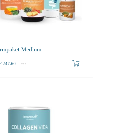
rmpaket Medium
F
247.60
.60