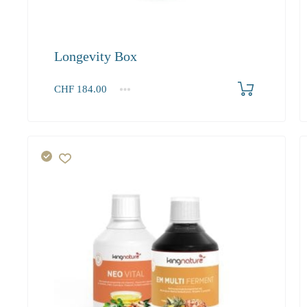
Longevity Box
Produkt bestellen
CHF
184.00
1
2-3
4+
184.00
167.40
159.00