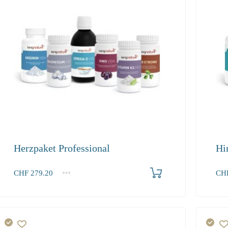
Herzpaket Professional
Hi
Produkt bestellen
CHF
279.20
CH
1+
1+
279.20
241