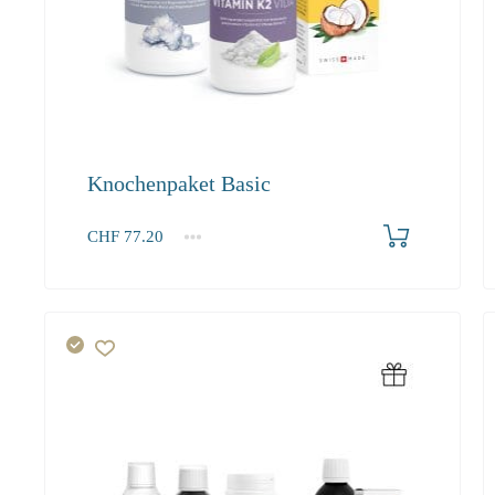
Knochenpaket Basic
Produkt bestellen
CHF
77.20
1+
77.20