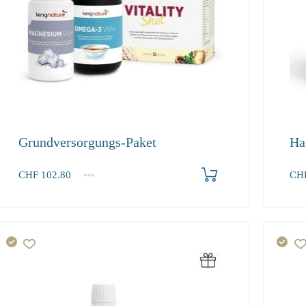
Grundversorgungs-Paket
Ha
Produkt bestellen
CHF
102.80
CH
1+
1+
102.80
51.