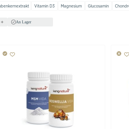
ubenkernextrakt
Vitamin D3
Magnesium
Glucosamin
Chondro
An Lager