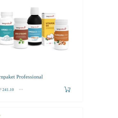
rnpaket Professional
F
241.10
.10