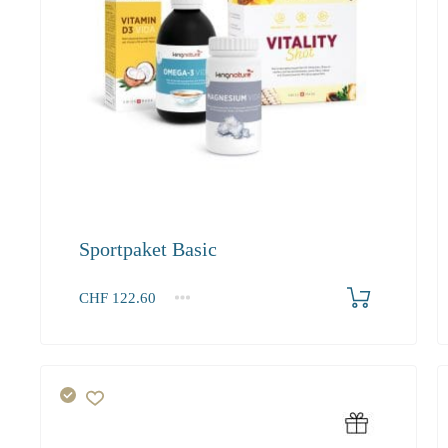
Sportpaket Basic
Produkt bestellen
CHF
122.60
1+
122.60