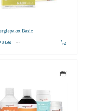
ergiepaket Basic
F
84.60
60