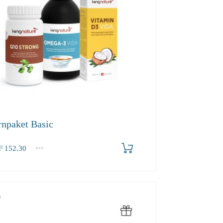
rnpaket Basic
F
152.30
.30