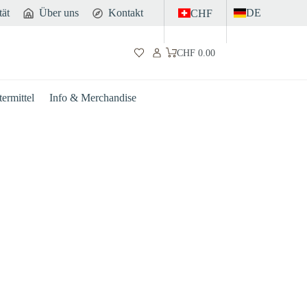
tät
Über uns
Kontakt
DE
CHF
CHF
0.00
Warenkorb
ermittel
Info & Merchandise
Darm
Sport