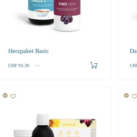
Herzpaket Basic
Da
Produkt bestellen
CHF
93.30
CH
1+
1+
93.30
247