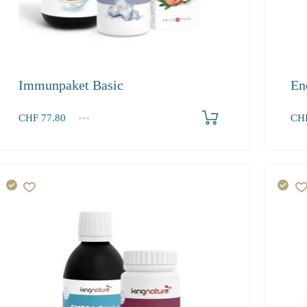
Immunpaket Basic
En
Produkt bestellen
CHF
77.80
CH
1+
1+
77.80
84.