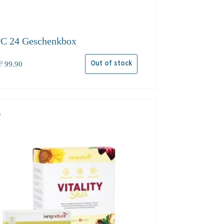
C 24 Geschenkbox
F
99.90
Out of stock