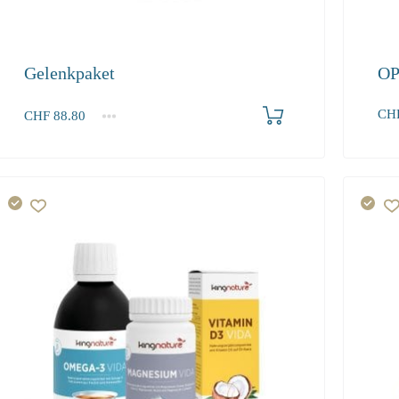
Gelenkpaket
OP
CH
CHF
88.80
1+
88.80