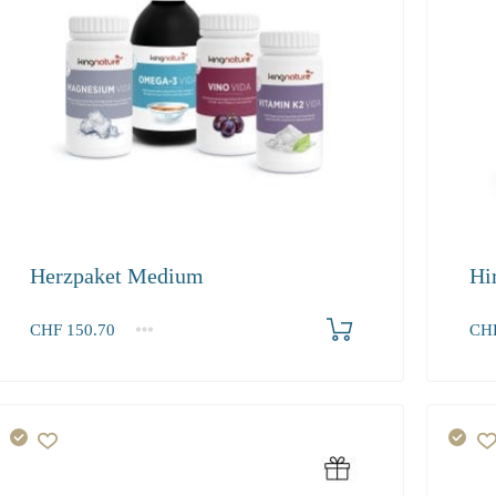
Herzpaket Medium
Hi
Produkt bestellen
CHF
150.70
CH
1+
1+
150.70
152