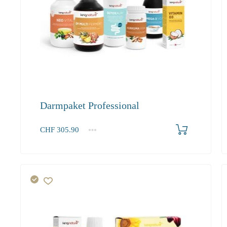
Darmpaket Professional
Produkt bestellen
CHF
305.90
1+
305.90