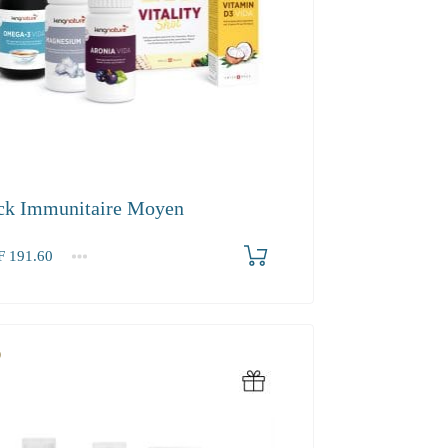
ck Immunitaire Moyen
F
191.60
.60