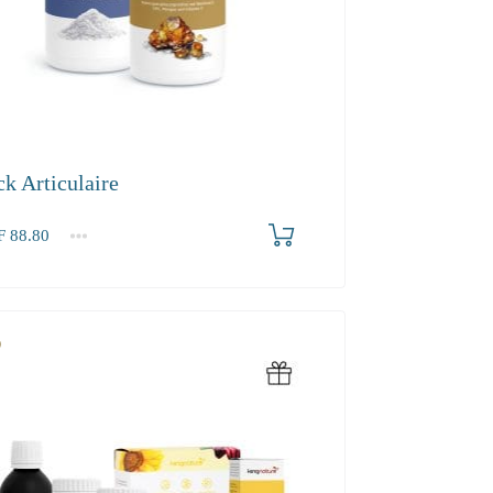
ck Articulaire
F
88.80
80