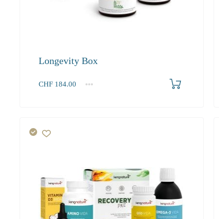
Longevity Box
Produkt bestellen
CHF
184.00
1
2-3
4+
184.00
167.40
159.00