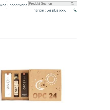
mine
Chondroïtine