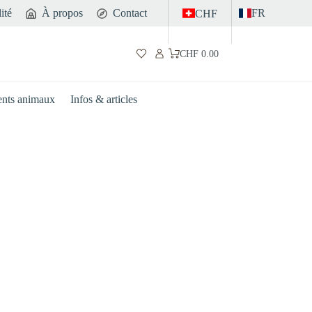
ité
À propos
Contact
FR
CHF
CHF
0.00
Panier
d’achat
nts animaux
Infos & articles
Intestin
Sport