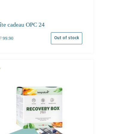
îte cadeau OPC 24
F
99.90
Out of stock