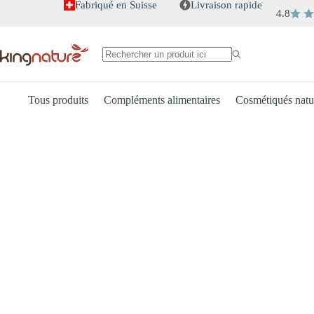
Passer
Fabriqué en Suisse
Livraison rapide
4.8
au
contenu
Aucun
résultat
Tous produits
Compléments alimentaires
Cosmétiqués natu
Cœur
Énergie