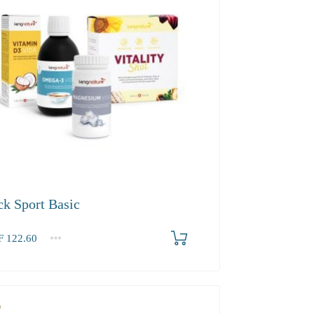
ck Sport Basic
F
122.60
.60