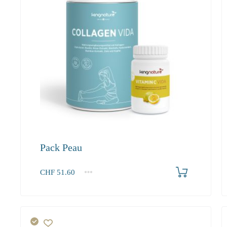
Pack Peau
Produkt bestellen
CHF
51.60
1+
2-3
4+
51.60
49.00
44.70