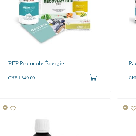
PEP Protocole Énergie
Pa
Produkt bestellen
CHF
1'349.00
CH
1+
191