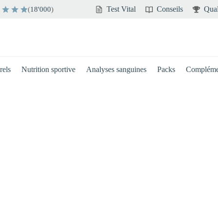
Test Vital
Conseils
Qual
(
18'000
)
rels
Nutrition sportive
Analyses sanguines
Packs
Compléme
Cerveau
Immunité