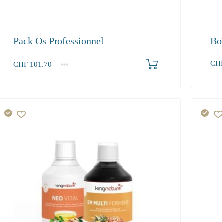
Pack Os Professionnel
Bo
CH
CHF
101.70
1+
101.70