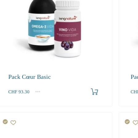
Pack Cœur Basic
Pa
Produkt bestellen
CHF
93.30
CH
1+
1+
93.30
247