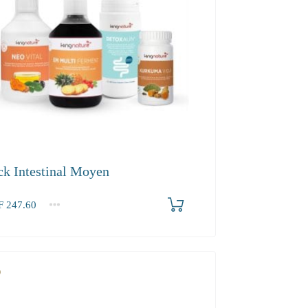
ck Intestinal Moyen
F
247.60
.60