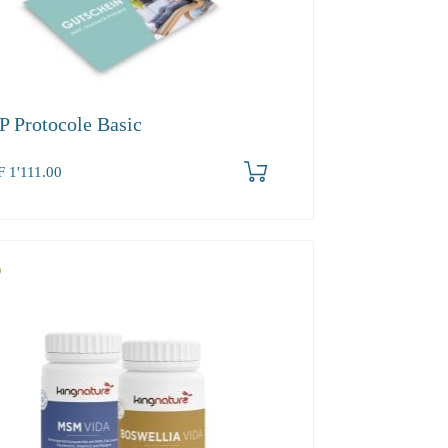
P Protocole Basic
F
1'111.00