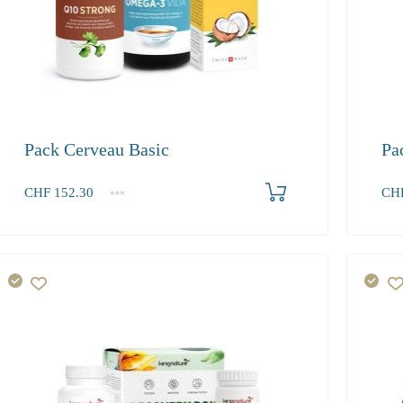
Pack Cerveau Basic
Pa
Produkt bestellen
CHF
152.30
CH
1+
1+
152.30
88.