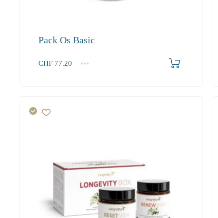
Pack Os Basic
Produkt bestellen
CHF
77.20
1+
77.20