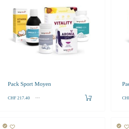
Pack Sport Moyen
Pa
Produkt bestellen
CHF
217.40
CH
1+
1+
217.40
122