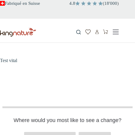
Passer
Fabriqué en Suisse
4.8
(
18
'
000
)
au
contenu
Panier
d’achat
Test vital