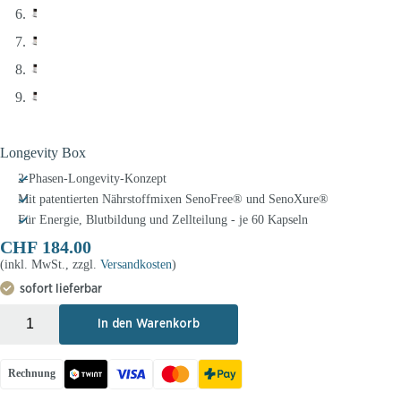
Longevity Box
2-Phasen-Longevity-Konzept
Mit patentierten Nährstoffmixen SenoFree® und SenoXure®
Für Energie, Blutbildung und Zellteilung - je 60 Kapseln
CHF
184.00
(inkl. MwSt., zzgl.
Versandkosten
)
sofort lieferbar
+
-
In den Warenkorb
Rechnung