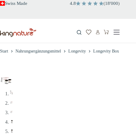
Zum
Swiss Made
4.8
(
18'000
)
Inhalt
springen
Warenkorb
Start
Nahrungsergänzungsmittel
Longevity
Longevity Box