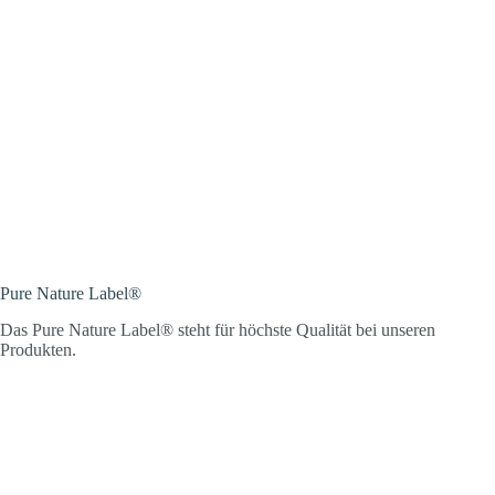
Pure Nature Label®
Das Pure Nature Label® steht für höchste Qualität bei unseren
Produkten.
Vitalstoffe in höchster Qualität für bestmögliche
Ergebnisse
Hochwertige Extrakte mit allen Wirkstoffen
Eigene Produktionsstätte in der Schweiz
Höchste Qualitäts- und Hygienestandards