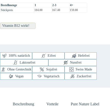
Bestellmenge
1
2-3
4+
Stückpreis
184.00
167.40
159.00
Vitamin B12 wirkt!
100% natürlich
Eifrei
Hefefrei
Laktosefrei
Nussfrei
Ohne Gentechnik
Sojafrei
Swiss Made
Vegan
Vegetarisch
Zuckerfrei
Beschreibung
Vorteile
Pure Nature Label