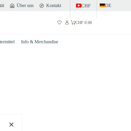
tät
Über uns
Kontakt
DE
CHF
CHF
0.00
Warenkorb
ermittel
Info & Merchandise