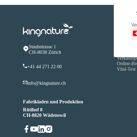
Ve
Service
FAQ
Produktin
Staubstrasse 1
Versandko
CH-8038 Zürich
Zahlungso
Verkaufsp
Online-Br
+41 44 271 22 00
Vital-Test
info@kingnature.ch
Fabrikladen und Produktion
Rütihof 8
CH-8820 Wädenswil