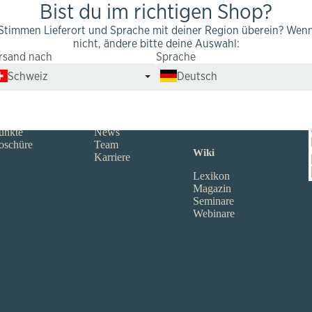
Bist du im richtigen Shop?
Stimmen Lieferort und Sprache mit deiner Region überein? Wen
nicht, ändere bitte deine Auswahl:
rsand nach
Sprache
Infos
Partner
Schweiz
Deutsch
Qualität
Reseller
fos
kingnature
Firmenkunden
sten
Bewertungen
Affiliate-Portal
ptionen
Botschafter
unkte
News
oschüre
Team
Wiki
Karriere
Lexikon
Magazin
Seminare
Webinare