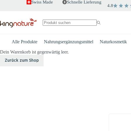
Zum
Swiss Made
Schnelle Lieferung
4.8
Inhalt
springen
Keine
Ergebnisse
Alle Produkte
Nahrungsergänzungsmittel
Naturkosmetik
Dein Warenkorb ist gegenwärtig leer.
Zurück zum Shop