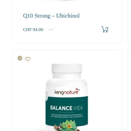
Q10 Strong – Ubichinol
Produkt bestellen
CHF
94.00
1
2-3
4+
94.00
85.50
81.20