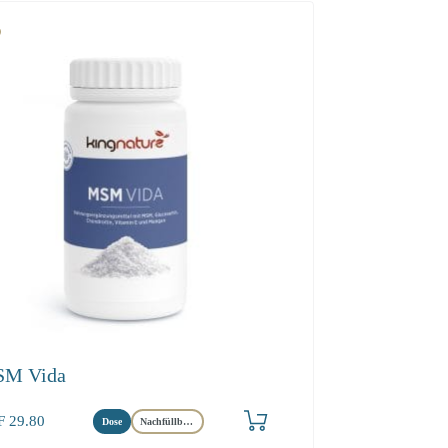
M Vida
F
29.80
Dose
Nachfüllbeutel