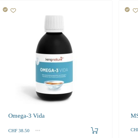
Omega-3 Vida
MS
In den Warenkorb
CH
CHF
38.50
1
2-3
4+