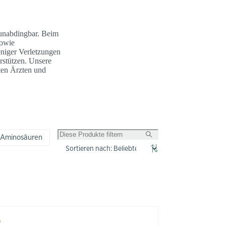
t unabdingbar. Beim
sowie
eniger Verletzungen
rstützen. Unsere
ten Ärzten und
Aminosäuren