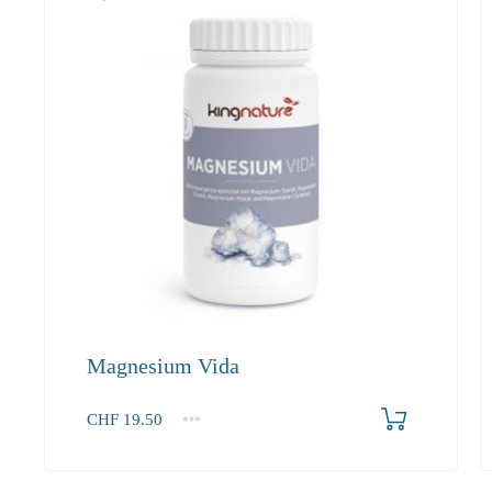
Magnesium Vida
In den Warenkorb
CHF
19.50
1
2-3
4+
19.50
18.50
17.60