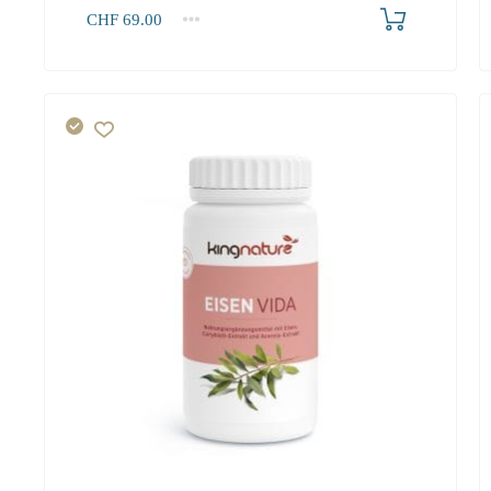
Produkt bestellen
CHF
69.00
1
2-3
4+
69.00
65.60
63.60