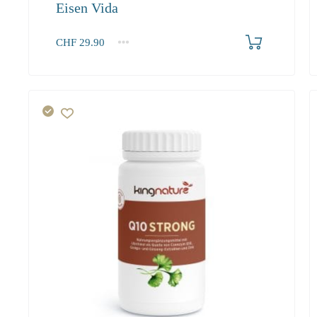
Eisen Vida
In den Warenkorb
CHF
29.90
1
2-3
4+
29.90
27.50
26.10