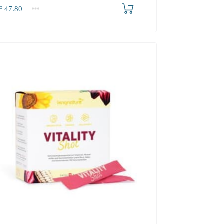
F
47.80
2-3
4+
80
45.40
41.30