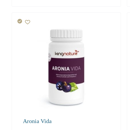
19.80
18.80
18.20
Aronia Vida