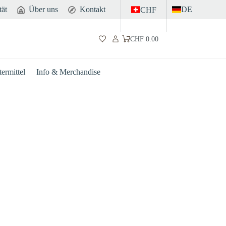
tät
Über uns
Kontakt
DE
CHF
CHF
0.00
Warenkorb
ermittel
Info & Merchandise
Darm
Sport