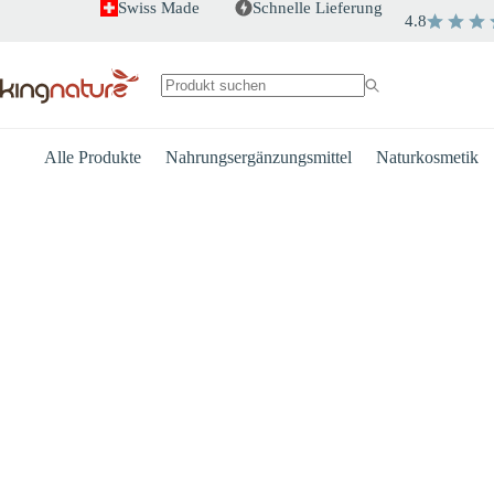
Zum
Swiss Made
Schnelle Lieferung
4.8
Inhalt
springen
Keine
Ergebnisse
Alle Produkte
Nahrungsergänzungsmittel
Naturkosmetik
Herz
Energie