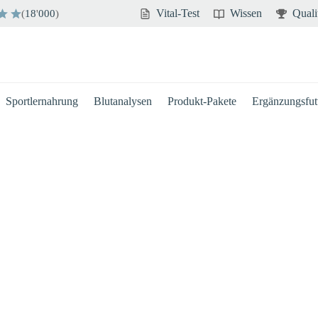
Vital-Test
Wissen
Quali
(
18
'
000
)
Sportlernahrung
Blutanalysen
Produkt-Pakete
Ergänzungsfutt
Hirn
Immun