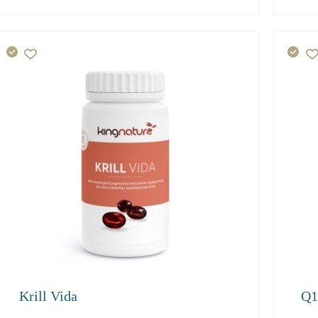
38.50
36.60
34.90
Krill Vida
Q1