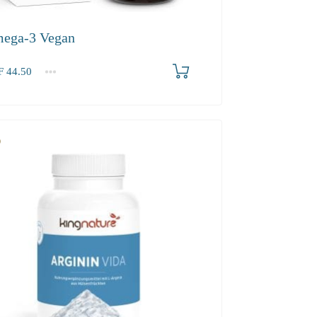
ega-3 Vegan
F
44.50
2-3
4+
50
40.50
38.50