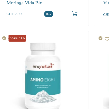
Moringa Vida Bio
Vit
Produkt bestellen
CHF
29.00
CH
Dose
1
44.
Spare 33%