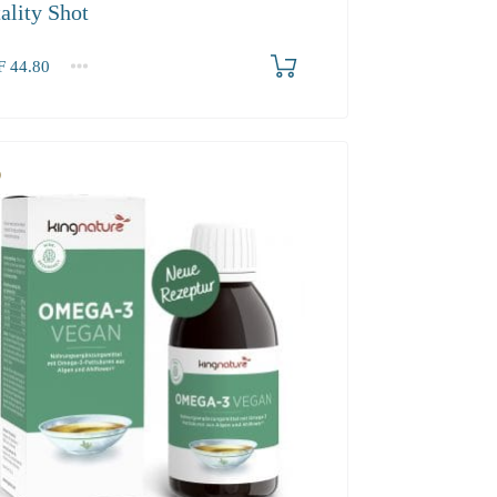
ality Shot
F
44.80
2-3
4+
80
40.30
37.90