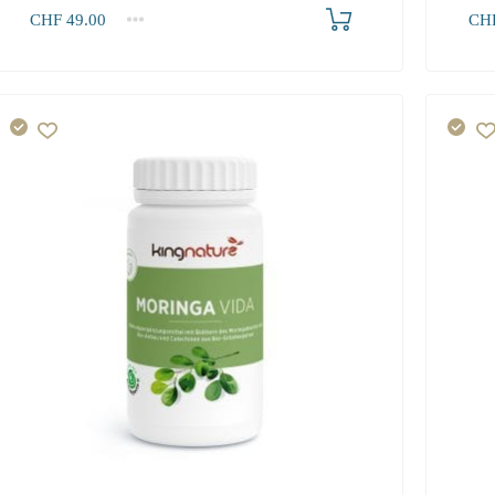
Produkt bestellen
CHF
49.00
CH
1
2-3
4+
1
49.00
46.80
43.90
47.