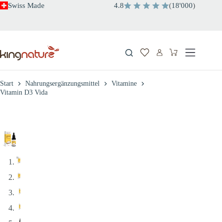
Zum
Swiss Made
4.8
(
18'000
)
Inhalt
springen
Warenkorb
Start
Nahrungsergänzungsmittel
Vitamine
Vitamin D3 Vida