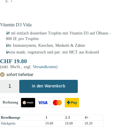
Vitamin D3 Vida
30 ml einfach dosierbare Tropfen mit Vitamin D3 auf Ölbasis -
800 IE pro Tropfen
Für Immunsystem, Knochen, Muskeln & Zähne
Swiss made, vegetarisch und pur: mit MCT aus Kokosöl
CHF
19.80
(inkl. MwSt., zzgl.
Versandkosten
)
sofort lieferbar
+
-
In den Warenkorb
Rechnung
Bestellmenge
1
2-3
4+
Stückpreis
19.80
18.80
18.20