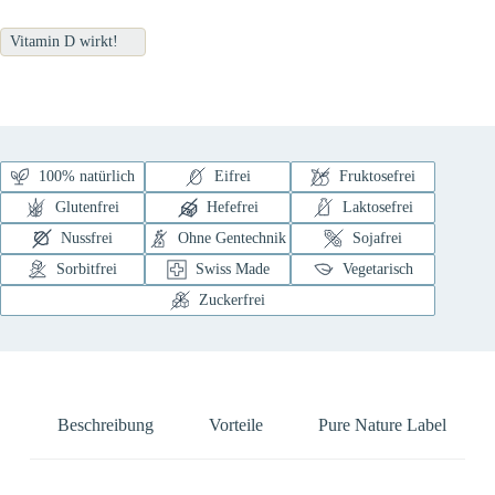
Vitamin D wirkt!
100% natürlich
Eifrei
Fruktosefrei
Glutenfrei
Hefefrei
Laktosefrei
Nussfrei
Ohne Gentechnik
Sojafrei
Sorbitfrei
Swiss Made
Vegetarisch
Zuckerfrei
Beschreibung
Vorteile
Pure Nature Label