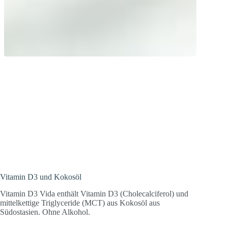
Auch im Winter Sonne tanken! Vitamin
D, auch Sonnenvitamin genannt, ist an
sehr vielen Vorgängen im Körper
beteiligt und deshalb wichtig für den
Organismus.
Vitamin D3 und Kokosöl
Vitamin D3 Vida enthält Vitamin D3 (Cholecalciferol) und
mittelkettige Triglyceride (MCT) aus Kokosöl aus
Südostasien. Ohne Alkohol.