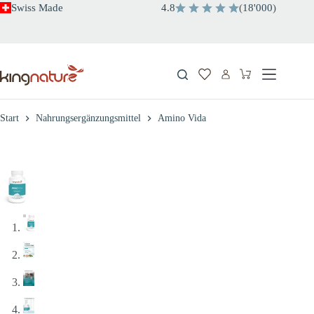
Zum
Swiss Made
4.8
(
18'000
)
Inhalt
springen
Warenkorb
Start
Nahrungsergänzungsmittel
Amino Vida