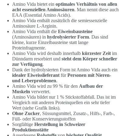
Amino Vida bietet ein
optimales
Verhältnis von allen
acht essenziellen Aminosäuren
. Man nennt diese auch
EAA (Essential Amino Acids).
Amino Vida enthält zusätzlich die semiessenzielle
Aminosäure L-Arginin.
Amino Vida enthält die
Eiweissbausteine
(Aminosäuren) in
hydrolysierter Form
. Das sind
kleine, kurze Einzelbausteine statt lange
Proteinfragmente.
Amino Vida wird deshalb innerhalb
kürzester
Zeit
im
Dünndarm resorbiert und
steht dem Körper schneller
zur Verfügung
.
Dank der hydrolysierten Form ist Amino Vida auch ein
idealer
Eiweisslieferant
für
Personen mit Nieren-
und Leberproblemen
.
Amino Vida wird zu 99 % für den
Aufbau
der
Muskeln
verwertet.
Amino Vida bildet nur 1 % Stickstoffabfall. Das ist im
Vergleich mit anderen Proteinquellen ein sehr tiefer
Wert (siehe Grafik links).
Ohne Zucker
, Süssungsmittel, Zusatz-, Hilfs-, Farb-,
Füll- oder Konservierungsstoffen
Sorgfältige
Herstellung in Schweizer
Produktionsstätte
Auserlesene
Rohstoffe
von
höchster Qualität