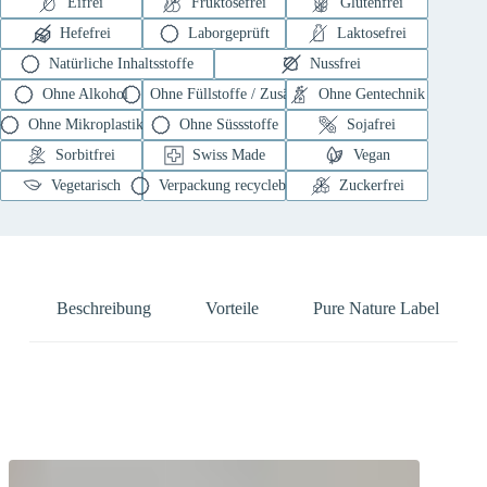
Eifrei
Fruktosefrei
Glutenfrei
Hefefrei
Laborgeprüft
Laktosefrei
Natürliche Inhaltsstoffe
Nussfrei
Ohne Alkohol
Ohne Füllstoffe / Zusätze
Ohne Gentechnik
Ohne Mikroplastik
Ohne Süssstoffe
Sojafrei
Sorbitfrei
Swiss Made
Vegan
Vegetarisch
Verpackung recyclebar
Zuckerfrei
Beschreibung
Vorteile
Pure Nature Label