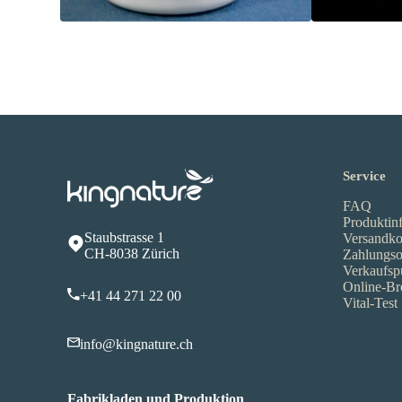
Service
FAQ
Produktin
Staubstrasse 1
Versandko
CH-8038 Zürich
Zahlungso
Verkaufsp
Online-Br
+41 44 271 22 00
Vital-Test
info@kingnature.ch
Fabrikladen und Produktion