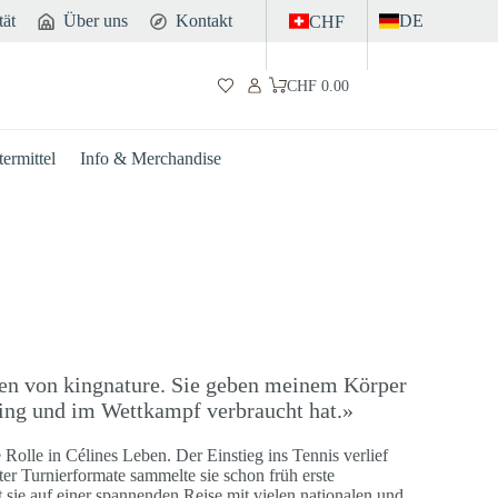
tät
Über uns
Kontakt
DE
CHF
CHF
0.00
Warenkorb
ermittel
Info & Merchandise
ten von kingnature. Sie geben meinem Körper
ning und im Wettkampf verbraucht hat.»
le Rolle in Célines Leben. Der Einstieg ins Tennis verlief
hter Turnierformate sammelte sie schon früh erste
 sie auf einer spannenden Reise mit vielen nationalen und