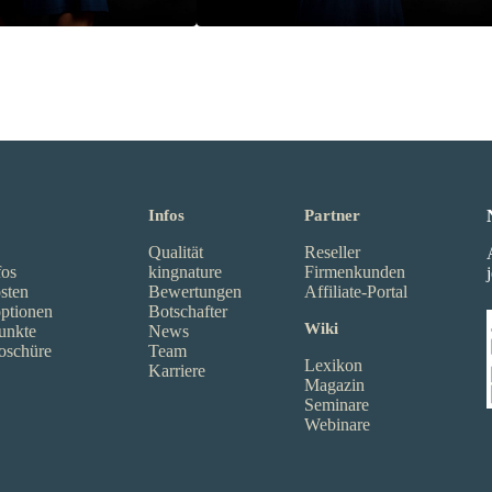
Infos
Partner
Qualität
Reseller
fos
kingnature
Firmenkunden
sten
Bewertungen
Affiliate-Portal
ptionen
Botschafter
Wiki
unkte
News
oschüre
Team
Lexikon
Karriere
Magazin
Seminare
Webinare