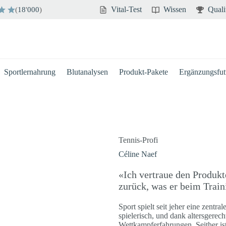
Vital-Test
Wissen
Quali
(
18
'
000
)
Sportlernahrung
Blutanalysen
Produkt-Pakete
Ergänzungsfutt
Tennis-Profi
Céline Naef
«Ich vertraue den Produk
zurück, was er beim Trai
Sport spielt seit jeher eine zentra
spielerisch, und dank altersgerec
Wettkampferfahrungen. Seither ist