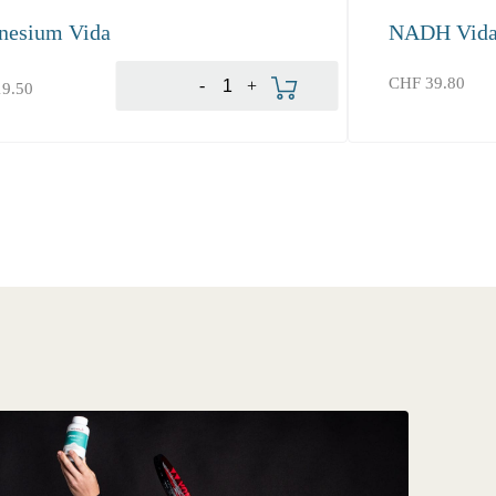
nesium Vida
NADH Vid
In den Warenkorb
CHF
39.80
-
+
9.50