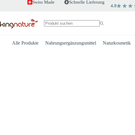
Zum
Swiss Made
Schnelle Lieferung
4.8
Inhalt
springen
Keine
Ergebnisse
Alle Produkte
Nahrungsergänzungsmittel
Naturkosmetik