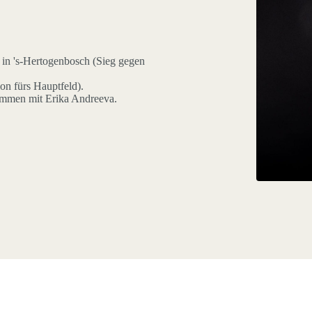
n 's-Hertogenbosch (Sieg gegen
n fürs Hauptfeld).
ammen mit Erika Andreeva.