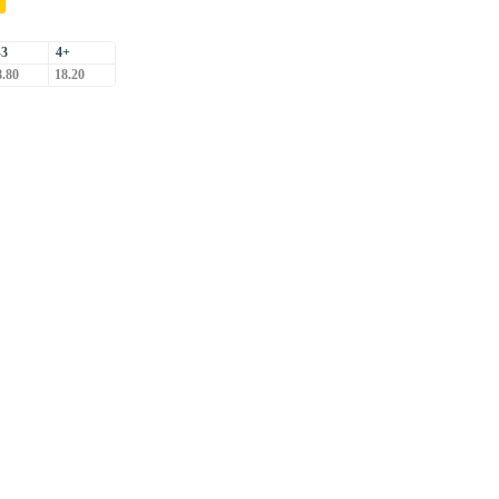
-3
4+
.80
18.20