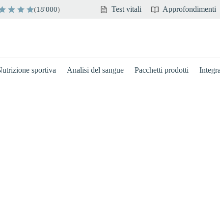
Test vitali
Approfondimenti
(
18'000
)
utrizione sportiva
Analisi del sangue
Pacchetti prodotti
Integr