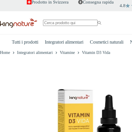
Salta
Prodotto in Svizzera
Consegna rapida
4.8
al
+
-
Vitamin D3 Vida
contenuto
CHF
19.80
Nessun
risultato
Tutti i prodotti
Integratori alimentari
Cosmetici naturali
N
Home
Integratori alimentari
Vitamine
Vitamin D3 Vida