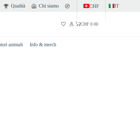
Qualità
Chi siamo
Contatto
IT
CHF
CHF
0.00
Carrello
atori animali
Info & merch