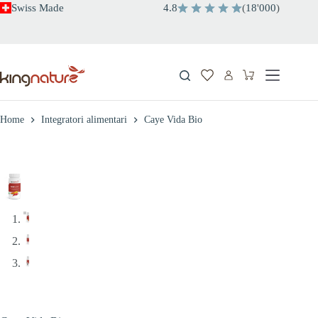
Salta
Swiss Made
4.8
(
18
'
000
)
al
contenuto
Carrello
Home
Integratori alimentari
Caye Vida Bio