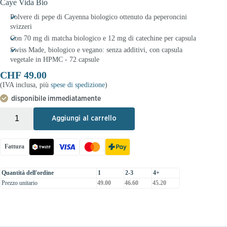
Caye Vida Bio
Polvere di pepe di Cayenna biologico ottenuto da peperoncini
svizzeri
Con 70 mg di matcha biologico e 12 mg di catechine per capsula
Swiss Made, biologico e vegano: senza additivi, con capsula
vegetale in HPMC - 72 capsule
CHF
49.00
(IVA inclusa, più
spese di spedizione
)
disponibile immediatamente
+
-
Aggiungi al carrello
Fattura
Quantità dell'ordine
1
2-3
4+
Prezzo unitario
49.00
46.60
45.20