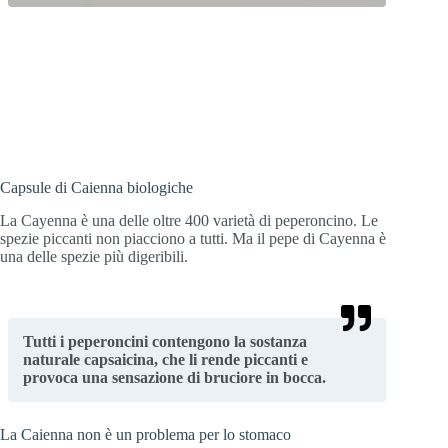
Una dose di piccante per favore! Pepe di
Cayenna in capsule a base di peperoncini
svizzeri biologici.
Capsule di Caienna biologiche
La Cayenna è una delle oltre 400 varietà di peperoncino. Le
spezie piccanti non piacciono a tutti. Ma il pepe di Cayenna è
una delle spezie più digeribili.
Tutti i peperoncini contengono la sostanza
naturale capsaicina, che li rende piccanti e
provoca una sensazione di bruciore in bocca.
La Caienna non è un problema per lo stomaco