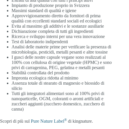
Estratti di alta qualità con tutti i principi attivi
Impianto di produzione proprio in Svizzera
Massimi standard di qualità e igiene
Approvvigionamento diretto da fornitori di prima
qualità con eccellenti standard sociali ed ecologici
Evita al massimo gli additivi e le sostanze ausiliarie
Dichiarazione completa di tutti gli ingredienti
Ricerca e sviluppo interni per una vera innovazione
Test di laboratorio indipendenti
Analisi delle materie prime per verificare la presenza di
microbiologia, pesticidi, metalli pesanti e altre tossine
I gusci delle nostre capsule vegane sono realizzati al
100% con cellulosa di origine vegetale (HPMC) e sono
privi di carragenina, PEG, gelatina e metalli pesanti
Stabilità controllata del prodotto
Impronta ecologica ridotta al minimo
Assenza totale di stearato di magnesio e biossido di
silicio
Tutti gli integratori alimentari sono al 100% privi di
nanoparticelle, OGM, coloranti o aromi artificiali e
zuccheri aggiunti (zucchero domestico, zucchero di
canna)
®
Scopri di più sul
Pure Nature Label
di kingnature.