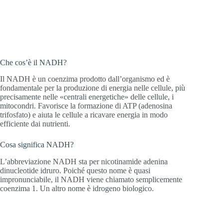
studio clinico, NADH Vida migliora le
prestazioni e la resistenza del 25%.
Che cos’è il NADH?
Il NADH è un coenzima prodotto dall’organismo ed è
fondamentale per la produzione di energia nelle cellule, più
precisamente nelle «centrali energetiche» delle cellule, i
mitocondri. Favorisce la formazione di ATP (adenosina
trifosfato) e aiuta le cellule a ricavare energia in modo
efficiente dai nutrienti.
Cosa significa NADH?
L’abbreviazione NADH sta per nicotinamide adenina
dinucleotide idruro. Poiché questo nome è quasi
impronunciabile, il NADH viene chiamato semplicemente
coenzima 1. Un altro nome è idrogeno biologico.