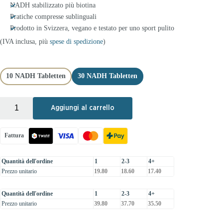
NADH stabilizzato più biotina
Pratiche compresse sublinguali
Prodotto in Svizzera, vegano e testato per uno sport pulito
(IVA inclusa, più
spese di spedizione
)
10 NADH Tabletten
30 NADH Tabletten
+
-
Aggiungi al carrello
Fattura
Quantità dell'ordine
1
2-3
4+
Prezzo unitario
19.80
18.60
17.40
Quantità dell'ordine
1
2-3
4+
Prezzo unitario
39.80
37.70
35.50