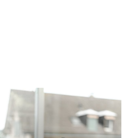
Che ruolo ha il NADH nel metabolismo?
Ogni cellula ricava l’energia di cui ha bisogno dai cosiddetti
mitocondri. In queste centrali energetiche dell’organismo, il
NADH reagisce con l’ossigeno. Il risultato è la molecola
energetica universale ATP.
Permette la produzione di energia nelle cellule
La produzione e l’immagazzinamento di energia è un processo
metabolico centrale per il quale sono necessari vari coenzimi
come il NADH.