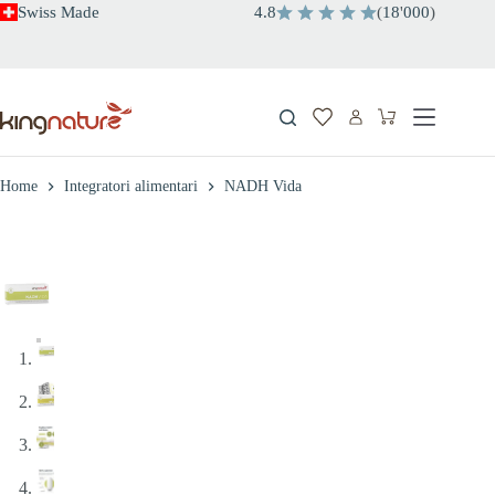
Salta
Swiss Made
4.8
(
18
'
000
)
al
contenuto
Carrello
Home
Integratori alimentari
NADH Vida