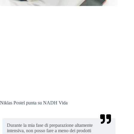
A cosa serve NADH Vida?
Le indicazioni sulla salute possibili per un integratore
alimentare come NADH Vida e i suoi ingredienti sono definite
con precisione dalla legge. Non è consentito andare oltre,
anche se si tratta di prodotti con proprietà fisiologiche
scientificamente confermate. Fatti un’idea da solo con una
ricerca su internet
.
Per un normale metabolismo energetico
NADH Vida contiene 20 μg di biotina per compressa. La
biotina contribuisce al normale metabolismo energetico.
Niklas Postel punta su NADH Vida
Durante la mia fase di preparazione altamente
intensiva, non posso fare a meno dei prodotti