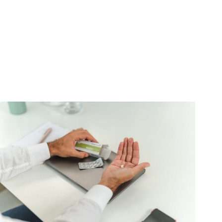
prodotti sono più economici, ma purtroppo la qualità lascia
molto a desiderare. I fornitori asiatici non offrono alcuna prova
che le loro materie prime siano “di qualità alimentare”. NADH
Vida, invece, soddisfa i più alti standard di qualità.
Certificato di analisi della materia prima NADH
Certificazione del NADH in qualità alimentare (“food
grade”)