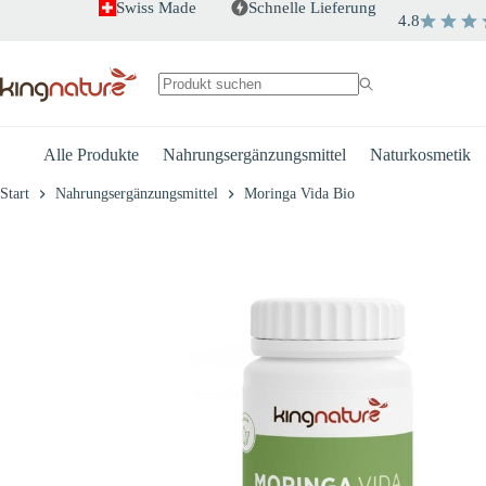
Zum
Swiss Made
Schnelle Lieferung
4.8
Moringa Vida Bio
Inhalt
+
-
springen
–
CHF
29.00
CHF
105.80
Keine
Ergebnisse
Alle Produkte
Nahrungsergänzungsmittel
Naturkosmetik
Start
Nahrungsergänzungsmittel
Moringa Vida Bio