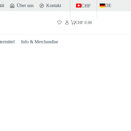
tät
Über uns
Kontakt
DE
CHF
CHF
0.00
Warenkorb
ermittel
Info & Merchandise