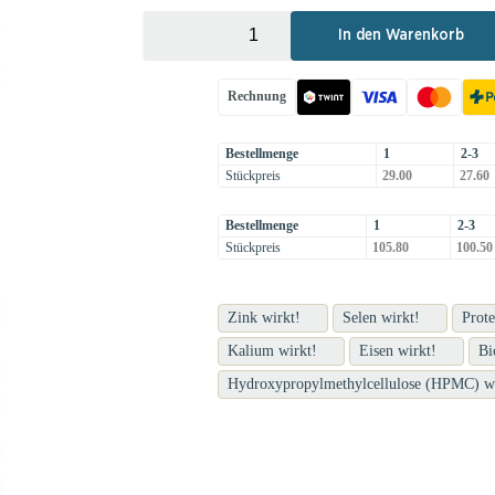
+
-
In den Warenkorb
Rechnung
Bestellmenge
1
2-3
Stückpreis
29.00
27.60
Bestellmenge
1
2-3
Stückpreis
105.80
100.50
Zink wirkt!
Selen wirkt!
Prote
Kalium wirkt!
Eisen wirkt!
Bi
Hydroxypropylmethylcellulose (HPMC) wi