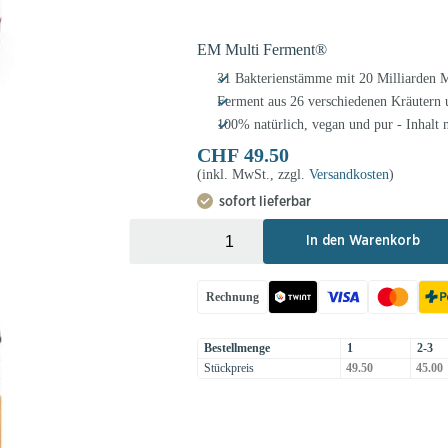
EM Multi Ferment®
31 Bakterienstämme mit 20 Milliarden 
Ferment aus 26 verschiedenen Kräutern 
100% natürlich, vegan und pur - Inhalt 
CHF
49.50
(inkl. MwSt., zzgl.
Versandkosten
)
sofort lieferbar
+
-
In den Warenkorb
Rechnung
Bestellmenge
1
2-3
Stückpreis
49.50
45.00