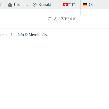
tät
Über uns
Kontakt
DE
CHF
CHF
0.00
Warenkorb
ermittel
Info & Merchandise