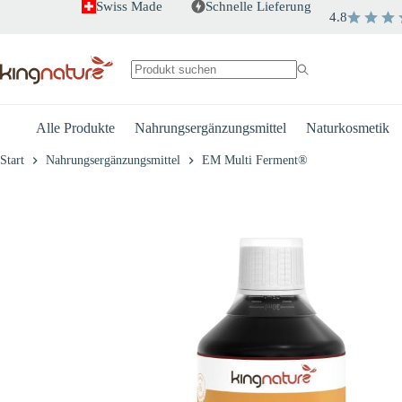
Zum
Swiss Made
Schnelle Lieferung
4.8
Inhalt
+
-
EM Multi Ferment®
springen
CHF
49.50
Keine
Ergebnisse
Alle Produkte
Nahrungsergänzungsmittel
Naturkosmetik
Start
Nahrungsergänzungsmittel
EM Multi Ferment®