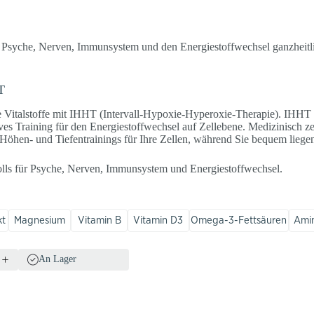
 Psyche, Nerven, Immunsystem und den Energiestoffwechsel ganzheitli
T
e Vitalstoffe mit IHHT (Intervall-Hypoxie-Hyperoxie-Therapie). IHHT
ves Training für den Energiestoffwechsel auf Zellebene. Medizinisch zer
n Höhen- und Tiefentrainings für Ihre Zellen, während Sie bequem lieg
olls für Psyche, Nerven, Immunsystem und Energiestoffwechsel.
kt
Magnesium
Vitamin B
Vitamin D3
Omega-3-Fettsäuren
Ami
An Lager