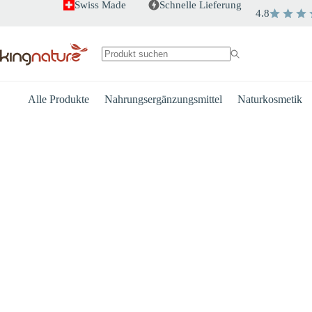
Zum
Swiss Made
Schnelle Lieferung
4.8
Inhalt
springen
Keine
Ergebnisse
Alle Produkte
Nahrungsergänzungsmittel
Naturkosmetik
Herz
Energie