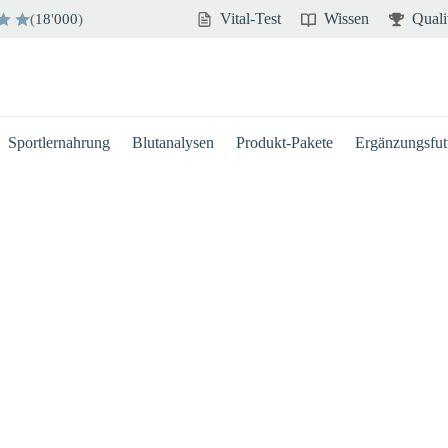
Vital-Test
Wissen
Quali
(
18
'
000
)
Sportlernahrung
Blutanalysen
Produkt-Pakete
Ergänzungsfutt
Hirn
Immun