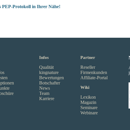
 PEP-Protokoll in Ihrer Nähe!
Infos
Partner
Qualität
Reseller
fos
kingnature
Firmenkunden
sten
Bewertungen
Affiliate-Portal
ptionen
Botschafter
Wiki
unkte
News
oschüre
Team
Lexikon
Karriere
Magazin
Seminare
Webinare