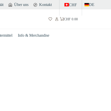
tät
Über uns
Kontakt
DE
CHF
CHF
0.00
Warenkorb
ermittel
Info & Merchandise
Darm
Sport