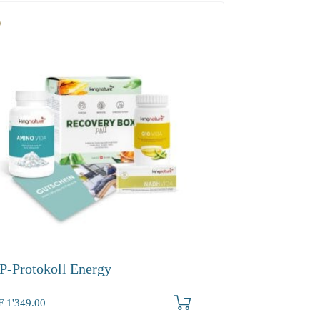
P-Protokoll Energy
F
1'349.00