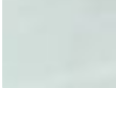
Wir brauchen Sauerstoff! Eisen in den
roten Blutkörperchen kann Sauerstoff
binden und stellt den Transport zu den
Zellen sicher.