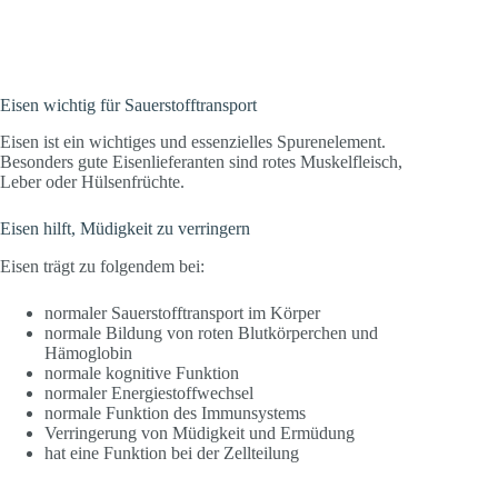
from a milk based beverage in Indian school children. Asia Pacific
journal of clinical nutrition 27,4: 792-796.
Eisen wichtig für Sauerstofftransport
Eisen ist ein wichtiges und essenzielles Spurenelement.
Besonders gute Eisenlieferanten sind rotes Muskelfleisch,
Leber oder Hülsenfrüchte.
Eisen hilft, Müdigkeit zu verringern
Eisen trägt zu folgendem bei:
normaler Sauerstofftransport im Körper
normale Bildung von roten Blutkörperchen und
Hämoglobin
normale kognitive Funktion
normaler Energiestoffwechsel
normale Funktion des Immunsystems
Verringerung von Müdigkeit und Ermüdung
hat eine Funktion bei der Zellteilung