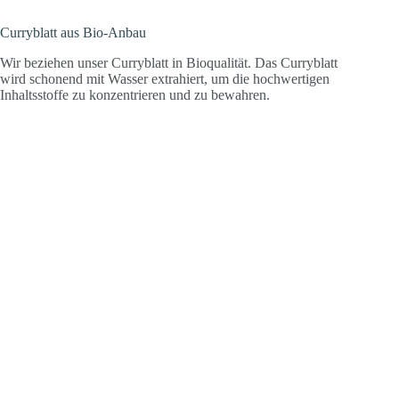
Curryblatt aus Bio-Anbau
Wir beziehen unser Curryblatt in Bioqualität. Das Curryblatt
wird schonend mit Wasser extrahiert, um die hochwertigen
Inhaltsstoffe zu konzentrieren und zu bewahren.
Pauline, Maria et al. (2018): Effect of ascorbic acid rich, micro-nutrient
fortified supplement on the iron bioavailability of ferric pyrophosphate