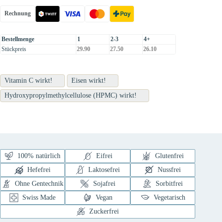
Rechnung
Bestellmenge
1
2-3
4+
Stückpreis
29.90
27.50
26.10
Vitamin C wirkt!
Eisen wirkt!
Hydroxypropylmethylcellulose (HPMC) wirkt!
100% natürlich
Eifrei
Glutenfrei
Hefefrei
Laktosefrei
Nussfrei
Ohne Gentechnik
Sojafrei
Sorbitfrei
Swiss Made
Vegan
Vegetarisch
Zuckerfrei