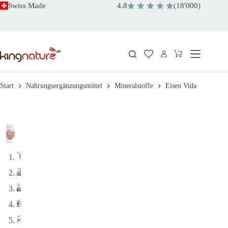
Zum
Swiss Made
4.8
(
18'000
)
Inhalt
springen
Warenkorb
Start
Nahrungsergänzungsmittel
Mineralstoffe
Eisen Vida