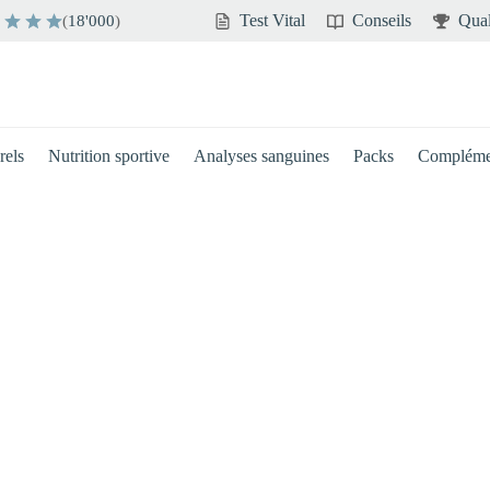
Test Vital
Conseils
Qual
(
18'000
)
rels
Nutrition sportive
Analyses sanguines
Packs
Compléme