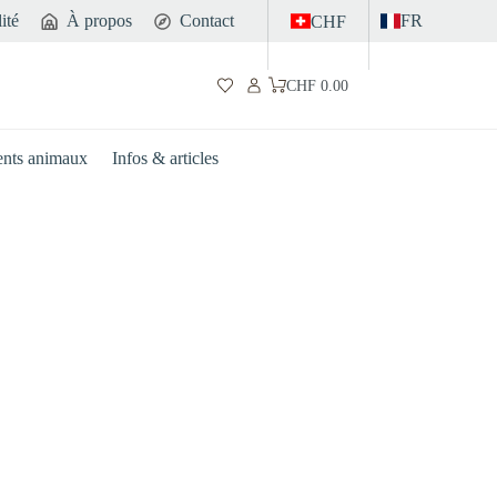
ité
À propos
Contact
FR
CHF
CHF
0.00
Panier
d’achat
nts animaux
Infos & articles