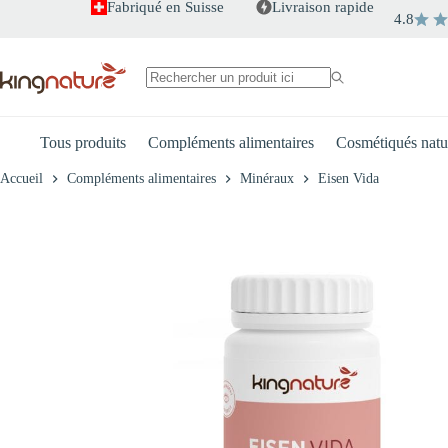
Passer
Fabriqué en Suisse
Livraison rapide
4.8
au
+
-
Eisen Vida
contenu
CHF
29.90
Aucun
résultat
Tous produits
Compléments alimentaires
Cosmétiqués natu
Accueil
Compléments alimentaires
Minéraux
Eisen Vida