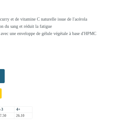
 curry et de vitamine C naturelle issue de l'acérola
on du sang et réduit la fatigue
é, avec une enveloppe de gélule végétale à base d'HPMC
-3
4+
7.50
26.10