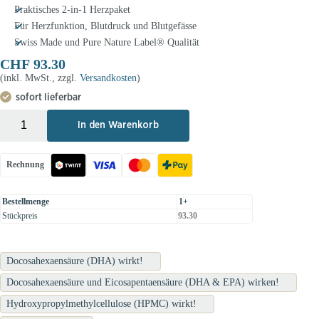
Praktisches 2-in-1 Herzpaket
Für Herzfunktion, Blutdruck und Blutgefässe
Swiss Made und Pure Nature Label® Qualität
CHF
93.30
(inkl. MwSt., zzgl.
Versandkosten
)
sofort lieferbar
+
-
In den Warenkorb
Rechnung
Bestellmenge
1+
Stückpreis
93.30
Docosahexaensäure (DHA) wirkt!
Docosahexaensäure und Eicosapentaensäure (DHA & EPA) wirken!
Hydroxypropylmethylcellulose (HPMC) wirkt!