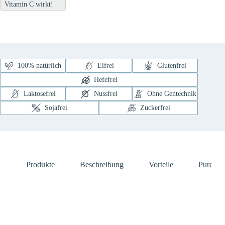
Vitamin C wirkt!
100% natürlich
Eifrei
Glutenfrei
Hefefrei
Laktosefrei
Nussfrei
Ohne Gentechnik
Sojafrei
Zuckerfrei
Produkte
Beschreibung
Vorteile
Pure Na