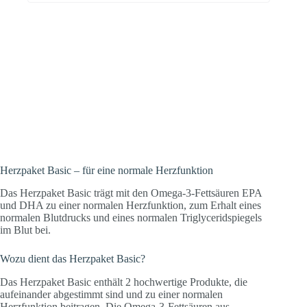
Für Menschen, welche ihr Herz
unterstützen wollen. Mit den Omega-3-
Säuren DHA und EPA, welche zu einer
normalen Herzfunktion und einem
normalen Blutdruck beitragen.
Herzpaket Basic – für eine normale Herzfunktion
Das Herzpaket Basic trägt mit den Omega-3-Fettsäuren EPA
und DHA zu einer normalen Herzfunktion, zum Erhalt eines
normalen Blutdrucks und eines normalen Triglyceridspiegels
im Blut bei.
Wozu dient das Herzpaket Basic?
Das Herzpaket Basic enthält 2 hochwertige Produkte, die
aufeinander abgestimmt sind und zu einer normalen
Herzfunktion beitragen. Die Omega-3-Fettsäuren aus