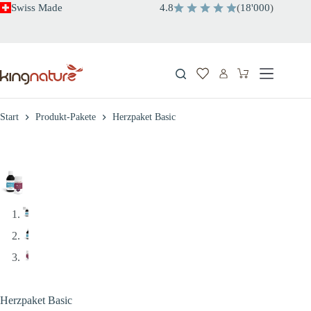
Zum
Swiss Made
4.8
(
18'000
)
Inhalt
springen
Warenkorb
Start
Produkt-Pakete
Herzpaket Basic
Herzpaket Basic