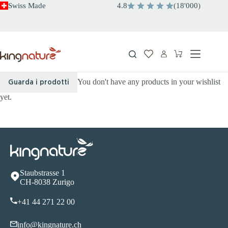
Salta
Swiss Made
4.8
(
18
'
000
)
al
contenuto
Carrello
You don't have any products in your wishlist
Guarda i prodotti
yet.
Staubstrasse 1
CH-8038 Zurigo
+41 44 271 22 00
info@kingnature.ch