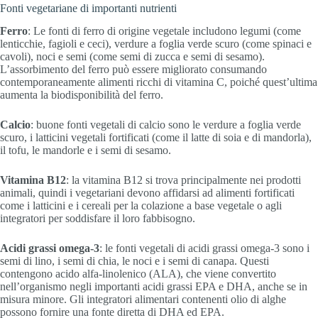
Fonti vegetariane di importanti nutrienti
Ferro
: Le fonti di ferro di origine vegetale includono legumi (come
lenticchie, fagioli e ceci), verdure a foglia verde scuro (come spinaci e
cavoli), noci e semi (come semi di zucca e semi di sesamo).
L’assorbimento del ferro può essere migliorato consumando
contemporaneamente alimenti ricchi di vitamina C, poiché quest’ultima
aumenta la biodisponibilità del ferro.
Calcio
: buone fonti vegetali di calcio sono le verdure a foglia verde
scuro, i latticini vegetali fortificati (come il latte di soia e di mandorla),
il tofu, le mandorle e i semi di sesamo.
Vitamina B12
: la vitamina B12 si trova principalmente nei prodotti
animali, quindi i vegetariani devono affidarsi ad alimenti fortificati
come i latticini e i cereali per la colazione a base vegetale o agli
integratori per soddisfare il loro fabbisogno.
Acidi grassi omega-3
: le fonti vegetali di acidi grassi omega-3 sono i
semi di lino, i semi di chia, le noci e i semi di canapa. Questi
contengono acido alfa-linolenico (ALA), che viene convertito
nell’organismo negli importanti acidi grassi EPA e DHA, anche se in
misura minore. Gli integratori alimentari contenenti olio di alghe
possono fornire una fonte diretta di DHA ed EPA.