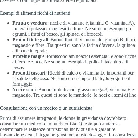
base resta comunque una dieta sana ed equilibrata.
Esempi di alimenti ricchi di nutrienti
Frutta e verdura
: ricche di vitamine (vitamina C, vitamina A),
minerali (potassio, magnesio) e fibre. Ne sono un esempio gli
agrumi, i frutti di bosco, gli spinaci e i broccoli.
Prodotti integrali
: Buone fonti di vitamine del gruppo B, ferro,
magnesio e fibre. Tra questi ci sono la farina d’avena, la quinoa
e il pane integrale.
Proteine magre
: forniscono aminoacidi essenziali e sono ricche
di ferro e zinco. Ne sono un esempio il pollo, il tacchino e il
pesce.
Prodotti caseari
: Ricchi di calcio e vitamina D, importanti per
la salute delle ossa. Ne sono un esempio il latte, lo yogurt e il
formaggio.
Noci e semi
: Buone fonti di acidi grassi omega-3, vitamina E e
magnesio. Tra questi ci sono le mandorle, le noci e i semi di lino.
Consultazione con un medico o un nutrizionista
Prima di assumere integratori, le donne in gravidanza dovrebbero
consultare un medico o un nutrizionista. Questo può aiutare a
determinare le esigenze nutrizionali individuali e a garantire
l’assunzione degli integratori giusti nel giusto dosaggio. La consulenza