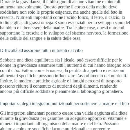
Durante la gravidanza, il fabbisogno di alcune vitamine e minerali
aumenta notevolmente. Questo perché il corpo della madre deve
soddisfare non solo le proprie esigenze, ma anche quelle del feto in
crescita. Nutrienti importanti come l’acido folico, il ferro, il calcio, lo
iodio e gli acidi grassi omega-3 sono essenziali per lo sviluppo sano del
bambino e il benessere della madre. Tra le altre cose, questi nutrienti
supportano la crescita e lo sviluppo del sistema nervoso, la formazione
delle cellule del sangue e la salute delle ossa.
Difficoltà ad assorbire tutti i nutrienti dal cibo
Sebbene una dieta equilibrata sia l’ideale, può essere difficile per le
donne in gravidanza assumere tutti i nutrienti di cui hanno bisogno solo
con il cibo. Fattori come la nausea, la perdita di appetito e restrizioni
alimentari specifiche possono influenzare l’assorbimento dei nutrienti.
Inoltre, le moderne pratiche agricole e i lunghi percorsi di trasporto
possono ridurre il contenuto di nutrienti degli alimenti, rendendo
ancora più difficile soddisfare pienamente il fabbisogno giornaliero.
Importanza degli integratori nutrizionali per sostenere la madre e il feto
Gli integratori alimentari possono essere una valida aggiunta alla dieta
durante la gravidanza per garantire un adeguato apporto di vitamine e
minerali importanti all’organismo della madre e del feto. Possono
aiutare a colmare specifiche lacune nutrizionali e a prevenire