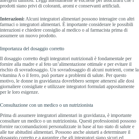
allergeni dannosi. Leggi attentamente le etichette per assicurarti che i
prodotti siano privi di coloranti, aromi e conservanti artificiali.
Interazioni:
Alcuni integratori alimentari possono interagire con altri
farmaci o integratori alimentari. È importante considerare le possibili
interazioni e chiedere consiglio al medico o al farmacista prima di
assumere un nuovo prodotto.
Importanza del dosaggio corretto
Il dosaggio corretto degli integratori nutrizionali è fondamentale per
fornire alla madre e al feto un’alimentazione ottimale e per evitare il
rischio di sovradosaggio. Un sovradosaggio di alcuni nutrienti, come la
vitamina A o il ferro, può portare a problemi di salute. Per questo
motivo, le donne in gravidanza dovrebbero sempre attenersi alle dosi
giornaliere consigliate e utilizzare integratori formulati appositamente
per le loro esigenze.
Consultazione con un medico o un nutrizionista
Prima di assumere integratori alimentari in gravidanza, è importante
consultare un medico o un nutrizionista. Questi professionisti possono
fornire raccomandazioni personalizzate in base al tuo stato di salute e
alle tue abitudini alimentari. Possono anche aiutarti a determinare il
dosaggio corretto e a garantire che gli integratori siano sicuri ed