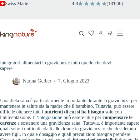
Salta
Swiss Made
4.8
(
18
'
000
)
al
contenuto
Carrello
Integratori alimentari in gravidanza: tutto quello che devi
sapere
Narina Gerber
7. Giugno 2023
Una dieta sana è particolarmente importante durante la gravidanza per
mantenere in salute sia la madre che il bambino. Tuttavia, può essere
difficile ottenere tutti i
nutrienti di cui si ha bisogno
solo con
l’alimentazione. L
‘integrazione
può essere utile per
compensare le
carenze
e sostenere una gravidanza sana. Tuttavia, è importante sapere
quali sono i nutrienti adatti alle donne in gravidanza o che desiderano
avere figli, in quale dosaggio e quali precauzioni bisogna prendere.
Questo articolo spiega quali sono gli
integratori consigliati
durante la