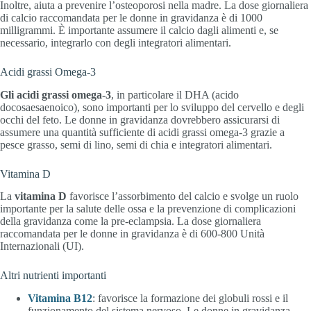
Inoltre, aiuta a prevenire l’osteoporosi nella madre. La dose giornaliera
di calcio raccomandata per le donne in gravidanza è di 1000
milligrammi. È importante assumere il calcio dagli alimenti e, se
necessario, integrarlo con degli integratori alimentari.
Acidi grassi Omega-3
Gli acidi grassi omega-3
, in particolare il DHA (acido
docosaesaenoico), sono importanti per lo sviluppo del cervello e degli
occhi del feto. Le donne in gravidanza dovrebbero assicurarsi di
assumere una quantità sufficiente di acidi grassi omega-3 grazie a
pesce grasso, semi di lino, semi di chia e integratori alimentari.
Vitamina D
La
vitamina D
favorisce l’assorbimento del calcio e svolge un ruolo
importante per la salute delle ossa e la prevenzione di complicazioni
della gravidanza come la pre-eclampsia. La dose giornaliera
raccomandata per le donne in gravidanza è di 600-800 Unità
Internazionali (UI).
Altri nutrienti importanti
Vitamina B12
: favorisce la formazione dei globuli rossi e il
funzionamento del sistema nervoso. Le donne in gravidanza