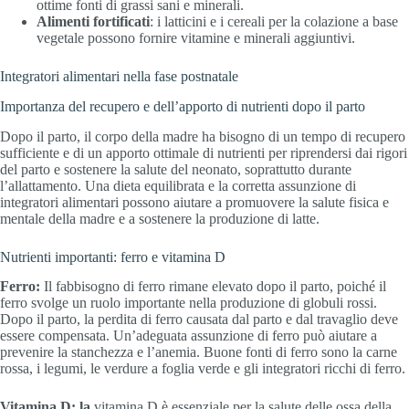
ottime fonti di grassi sani e minerali.
Alimenti fortificati
: i latticini e i cereali per la colazione a base
vegetale possono fornire vitamine e minerali aggiuntivi.
Integratori alimentari nella fase postnatale
Importanza del recupero e dell’apporto di nutrienti dopo il parto
Dopo il parto, il corpo della madre ha bisogno di un tempo di recupero
sufficiente e di un apporto ottimale di nutrienti per riprendersi dai rigori
del parto e sostenere la salute del neonato, soprattutto durante
l’allattamento. Una dieta equilibrata e la corretta assunzione di
integratori alimentari possono aiutare a promuovere la salute fisica e
mentale della madre e a sostenere la produzione di latte.
Nutrienti importanti: ferro e vitamina D
Ferro:
Il fabbisogno di ferro rimane elevato dopo il parto, poiché il
ferro svolge un ruolo importante nella produzione di globuli rossi.
Dopo il parto, la perdita di ferro causata dal parto e dal travaglio deve
essere compensata. Un’adeguata assunzione di ferro può aiutare a
prevenire la stanchezza e l’anemia. Buone fonti di ferro sono la carne
rossa, i legumi, le verdure a foglia verde e gli integratori ricchi di ferro.
Vitamina D: la
vitamina D è essenziale per la salute delle ossa della