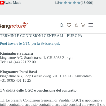
Salta
Swiss Made
4.8
(
18
'
000
)
al
contenuto
Carrello
TERMINI E CONDIZIONI GENERALI – EUROPA
Puoi trovare le GTC per la Svizzera qui.
Kingnature Svizzera
kingnature AG, Staubstrasse 1, CH-8038 Zurigo,
Tel: +41 (44) 271 22 00
Kingnature Paesi Bassi
kingnature AG, Joop Geesinkweg 501, 1114 AB, Amsterdam
+31 (0)85 401 15 25
1 Validità delle CGC e conclusione del contratto
1.1 Le presenti Condizioni Generali di Vendita (CGC) si applicano a
tutti i contratti di acquisto contratti di acquisto conclusi attraverso il sito