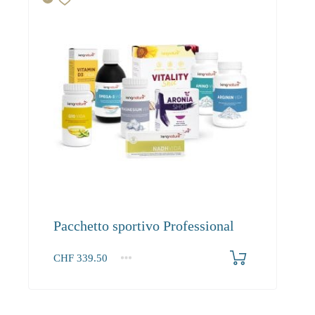
Pacchetto sportivo Professional
CHF
339.50
1+
339.50