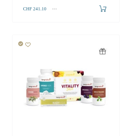
CHF
241.10
1+
241.10