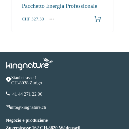
Pacchetto Energia Professionale
CHF
327.30
1+
327.30
Staubstrasse 1
CH-8038 Zurigo
+41 44 271 22 00
info@kingnature.ch
Negozio e produzione
Zugerstrasse 162 CH-8820 Wädenswil