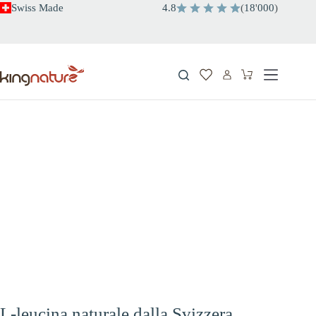
Salta
Swiss Made
4.8
(
18
'
000
)
al
contenuto
Carrello
L-leucina naturale dalla Svizzera