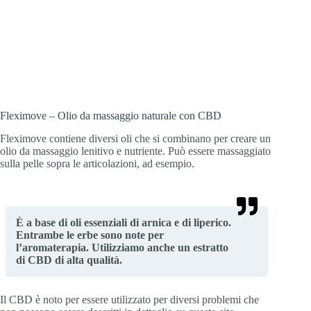
Olio da massaggio lenitivo! Contiene una
miscela di oli essenziali di arnica, iperico
e canapa (CBD).
Fleximove – Olio da massaggio naturale con CBD
Fleximove contiene diversi oli che si combinano per creare un
olio da massaggio lenitivo e nutriente. Può essere massaggiato
sulla pelle sopra le articolazioni, ad esempio.
È a base di oli essenziali di arnica e di liperico.
Entrambe le erbe sono note per
l’aromaterapia. Utilizziamo anche un estratto
di CBD di alta qualità.
Il CBD è noto per essere utilizzato per diversi problemi che