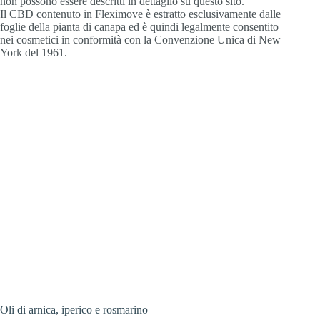
non possono essere descritti in dettaglio su questo sito.
Il CBD contenuto in Fleximove è estratto esclusivamente dalle
foglie della pianta di canapa ed è quindi legalmente consentito
nei cosmetici in conformità con la Convenzione Unica di New
York del 1961.
Oli di arnica, iperico e rosmarino