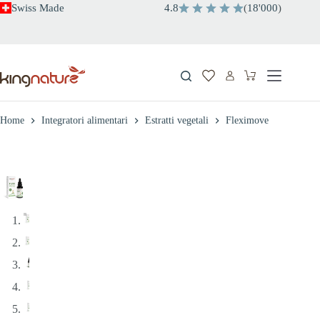
Salta
Swiss Made
4.8
(
18
'
000
)
al
contenuto
Carrello
Home
Integratori alimentari
Estratti vegetali
Fleximove