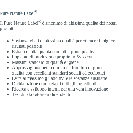
®
Pure Nature Label
®
Il Pure Nature Label
è sinonimo di altissima qualità dei nostri
prodotti.
Sostanze vitali di altissima qualità per ottenere i migliori
risultati possibili
Estratti di alta qualità con tutti i principi attivi
Impianto di produzione proprio in Svizzera
Massimi standard di qualità e igiene
Approvvigionamento diretto da fornitori di prima
qualità con eccellenti standard sociali ed ecologici
Evita al massimo gli additivi e le sostanze ausiliarie
Dichiarazione completa di tutti gli ingredienti
Ricerca e sviluppo interni per una vera innovazione
Test di laboratorio indipendenti
Analisi delle materie prime per verificare la presenza di
microbiologia, pesticidi, metalli pesanti e altre tossine
I gusci delle nostre capsule vegane sono realizzati al
100% con cellulosa di origine vegetale (HPMC) e sono
privi di carragenina, PEG, gelatina e metalli pesanti
Stabilità controllata del prodotto
Impronta ecologica ridotta al minimo