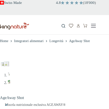
Salta
Swiss Made
4.8
(
18
'
000
)
al
contenuto
Carrello
Home
Integratori alimentari
Longevità
AgeAway Shot
AgeAway Shot
Miscela nutrizionale esclusiva AGEAWAY®