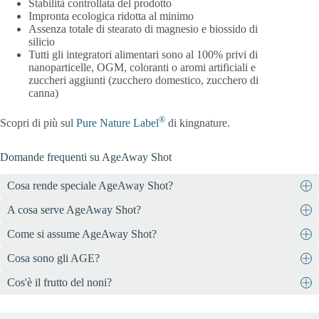
Stabilità controllata del prodotto
Impronta ecologica ridotta al minimo
Assenza totale di stearato di magnesio e biossido di
silicio
Tutti gli integratori alimentari sono al 100% privi di
nanoparticelle, OGM, coloranti o aromi artificiali e
zuccheri aggiunti (zucchero domestico, zucchero di
canna)
®
Scopri di più sul
Pure Nature Label
di kingnature.
Domande frequenti su AgeAway Shot
Cosa rende speciale AgeAway Shot?
A cosa serve AgeAway Shot?
AgeAway Shot è un innovativo prodotto per la longevità,
sviluppato appositamente per ridurre gli effetti degli AGE (prodotti
Come si assume AgeAway Shot?
L’obiettivo dell’AgeAway Shot è quello di aiutare il tuo corpo a
finali della glicazione avanzata) nell’organismo.
fare ciò che fa normalmente. Il tuo corpo vuole che tu rimanga in
AgeAway Shot contiene una combinazione unica di sostanze
Cosa sono gli AGE?
Sciogliere una bustina al giorno in 100 ml di acqua e bere.
salute in ogni circostanza. L’AgeAway Shot è pensato per aiutarlo
vegetali di alta qualità come polvere di frutto di noni, capperi, alghe
in questo.
brune, aglio nero, rosmarino, matcha (tè verde) e vitamine del
Cos'è il frutto del noni?
AGE è l’acronimo di “advanced glycation end products” (prodotti
gruppo B.
finali della glicazione avanzata). Questi si formano quando le
Il frutto del noni è il frutto con nocciolo dell’albero di gelso indiano
proteine o i grassi reagiscono spontaneamente con lo zucchero, cosa