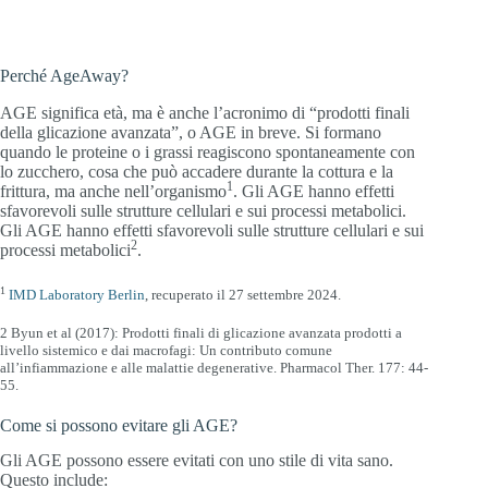
Perché AgeAway?
AGE significa età, ma è anche l’acronimo di “prodotti finali
della glicazione avanzata”, o AGE in breve. Si formano
quando le proteine o i grassi reagiscono spontaneamente con
lo zucchero, cosa che può accadere durante la cottura e la
1
frittura, ma anche nell’organismo
. Gli AGE hanno effetti
sfavorevoli sulle strutture cellulari e sui processi metabolici.
Gli AGE hanno effetti sfavorevoli sulle strutture cellulari e sui
2
processi metabolici
.
1
IMD Laboratory Berlin
, recuperato il 27 settembre 2024.
2 Byun et al (2017): Prodotti finali di glicazione avanzata prodotti a
livello sistemico e dai macrofagi: Un contributo comune
all’infiammazione e alle malattie degenerative. Pharmacol Ther. 177: 44-
55.
Come si possono evitare gli AGE?
Gli AGE possono essere evitati con uno stile di vita sano.
Questo include: