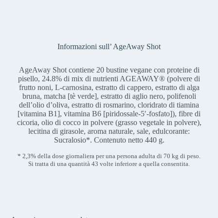
(Morinda citrifolia), che cresce prevalentemente nelle isole
che può avvenire durante la cottura e la frittura, ma anche
polinesiane ed è noto da secoli alla popolazione locale per i suoi
all’interno dell’organismo. Gli AGE hanno effetti negativi sui
benefici per la salute.
gruppi cellulari e sui processi metabolici.
Informazioni sull’ AgeAway Shot
AgeAway Shot contiene 20 bustine vegane con proteine di
pisello, 24.8% di mix di nutrienti AGEAWAY® (polvere di
frutto noni, L-carnosina, estratto di cappero, estratto di alga
bruna, matcha [tè verde], estratto di aglio nero, polifenoli
dell’olio d’oliva, estratto di rosmarino, cloridrato di tiamina
[vitamina B1], vitamina B6 [piridossale-5′-fosfato]), fibre di
cicoria, olio di cocco in polvere (grasso vegetale in polvere),
lecitina di girasole, aroma naturale, sale, edulcorante:
Sucralosio*. Contenuto netto 440 g.
* 2,3% della dose giornaliera per una persona adulta di 70 kg di peso.
Si tratta di una quantità 43 volte inferiore a quella consentita.