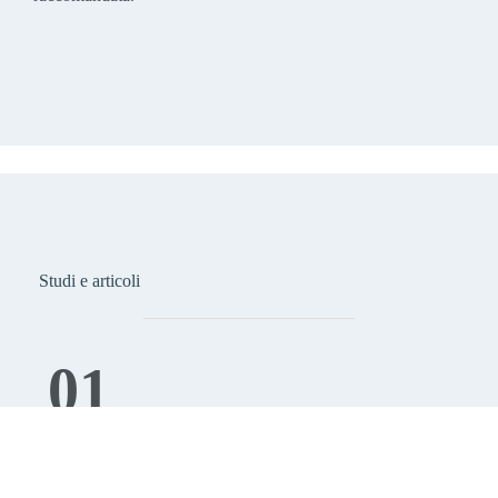
Studi e articoli
01
Articoli e media
AGE’s all’IMD Lab di Berlino
AGE nel DocCheck Flexikon