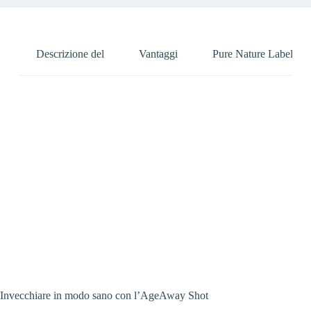
Descrizione del
Vantaggi
Pure Nature Label
Vivi meglio e più a lungo. Favorisce il
metabolismo delle proteine, degli
zuccheri e dell’omocisteina e protegge i
lipidi del sangue dallo stress ossidativo.
Invecchiare in modo sano con l’AgeAway Shot