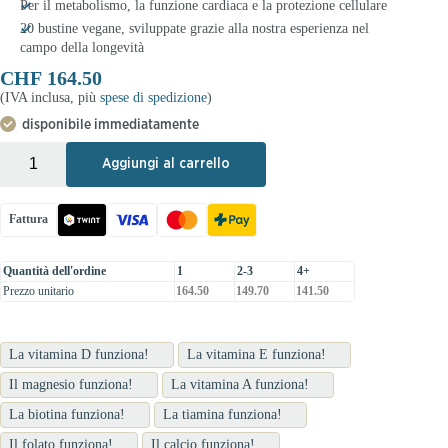
Per il metabolismo, la funzione cardiaca e la protezione cellulare
20 bustine vegane, sviluppate grazie alla nostra esperienza nel
campo della longevità
CHF
164.50
(IVA inclusa, più
spese di spedizione
)
disponibile immediatamente
+
-
Aggiungi al carrello
Fattura
Quantità dell'ordine
1
2-3
4+
Prezzo unitario
164.50
149.70
141.50
La vitamina D funziona!
La vitamina E funziona!
Il magnesio funziona!
La vitamina A funziona!
La biotina funziona!
La tiamina funziona!
Il folato funziona!
Il calcio funziona!