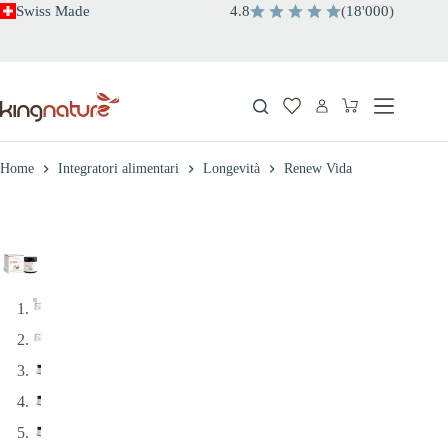
Salta
Swiss Made
4.8
(
18
'
000
)
al
contenuto
Carrello
Home
Integratori alimentari
Longevità
Renew Vida