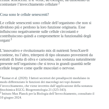
.2
contrastare l’invecchiamento cellulare
Cosa sono le cellule senescenti?
Le cellule senescenti sono cellule dell’organismo che non si
dividono più e perdono la loro funzione originaria. Esse
influiscono negativamente sulle cellule circostanti e
contribuiscono quindi a compromettere la funzionalità degli
.3
organi
L’innovativo e rivoluzionario mix di nutrienti SenoXure®
contiene, tra l’altro, triterpeni di tipo oleanano provenienti da
estratti di frutta di oliva e carnosina, una sostanza naturalmente
presente nell’organismo che si trova in grandi quantità nelle
cellule longeve come quelle muscolari o nervose.
2
Kumar et al. (2020): I fattori secretori dei preadipociti modulano in
modo differenziato le funzioni dei macrofagi nei topi durante
l’invecchiamento, che viene invertito dall’applicazione della sostanza
fitochimica EGCG. Biogerontologia 21 (325-343).
3
Istituto Max Planck per la Biologia dell’Invecchiamento, consultato il
10 giugno 2024.