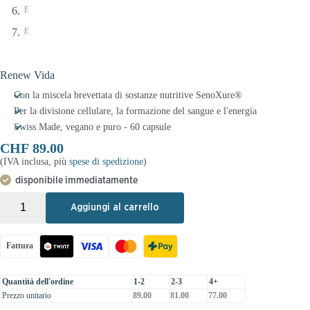
Renew Vida
Con la miscela brevettata di sostanze nutritive SenoXure®
Per la divisione cellulare, la formazione del sangue e l'energia
Swiss Made, vegano e puro - 60 capsule
CHF
89.00
(IVA inclusa, più
spese di spedizione
)
disponibile immediatamente
+
-
Aggiungi al carrello
Fattura
Quantità dell'ordine
1-2
2-3
4+
Prezzo unitario
89.00
81.00
77.00