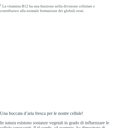
1
La vitamina B12 ha una funzione nella divisione cellulare e
contribuisce alla normale formazione dei globuli rossi.
Una boccata d’aria fresca per le nostre cellule!
In natura esistono sostanze vegetali in grado di influenzare le
cellule senescenti. Il tè verde, ad esempio, ha dimostrato di