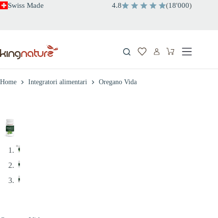
Salta
Swiss Made
4.8
(
18
'
000
)
al
contenuto
Carrello
Home
Integratori alimentari
Oregano Vida