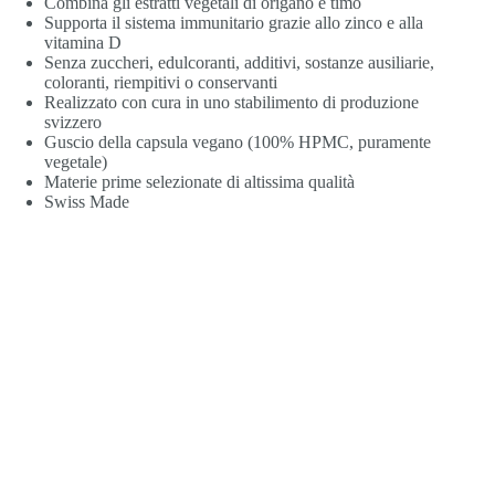
Combina gli estratti vegetali di origano e timo
Supporta il sistema immunitario grazie allo zinco e alla
vitamina D
Senza zuccheri, edulcoranti, additivi, sostanze ausiliarie,
coloranti, riempitivi o conservanti
Realizzato con cura in uno stabilimento di produzione
svizzero
Guscio della capsula vegano (100% HPMC, puramente
vegetale)
Materie prime selezionate di altissima qualità
Swiss Made