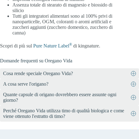
Assenza totale di stearato di magnesio e biossido di
silicio
Tutti gli integratori alimentari sono al 100% privi di
nanoparticelle, OGM, coloranti o aromi artificiali e
zuccheri aggiunti (zucchero domestico, zucchero di
canna)
®
Scopri di più sul
Pure Nature Label
di kingnature.
Domande frequenti su Oregano Vida
Cosa rende speciale Oregano Vida?
A cosa serve l'origano?
Oregano Vida è un integratore alimentare che combina estratti di
alta qualità di origano biologico (44%) e timo biologico (36%). La
Quante capsule di origano dovrebbero essere assunte ogni
Oregano Vida, con la sua combinazione di estratti naturali e di alta
formula è completata da vitamina D3 e zinco. Le capsule sono
giorno?
qualità di origano e timo, integrati con vitamina D e zinco, è molto
composte al 100% da cellulosa vegetale (HPMC), sono vegane e
indicato per sostenere il sistema immunitario. Ciò può essere
prive di additivi come stearato di magnesio, biossido di silicio,
Perché Oregano Vida utilizza timo di qualità biologica e come
Assumere 2 capsule al giorno durante i pasti.
importante, soprattutto nei periodi in cui il sistema immunitario è
zucchero o coloranti e aromi artificiali.
viene ottenuto l'estratto di timo?
particolarmente sollecitato.
Lo zinco e la vitamina D contribuiscono al mantenimento
L’origano Vida contiene timo biologico, noto per i suoi oli
della normale funzione del sistema immunitario
essenziali di alta qualità, tradizionalmente apprezzati in erboristeria.
Lo zinco e la vitamina D contribuiscono a proteggere le