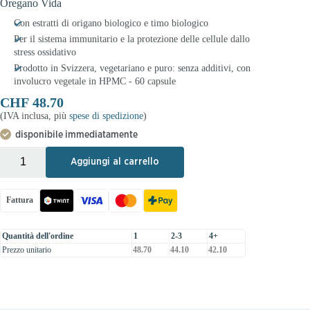
Oregano Vida
Con estratti di origano biologico e timo biologico
Per il sistema immunitario e la protezione delle cellule dallo
stress ossidativo
Prodotto in Svizzera, vegetariano e puro: senza additivi, con
involucro vegetale in HPMC - 60 capsule
CHF
48.70
(IVA inclusa, più
spese di spedizione
)
disponibile immediatamente
+
-
Aggiungi al carrello
Fattura
Quantità dell'ordine
1
2-3
4+
Prezzo unitario
48.70
44.10
42.10