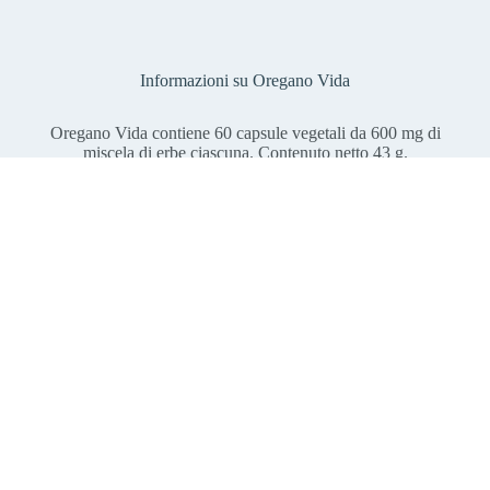
Il timo viene coltivato nell’area mediterranea e raccolto con cura. La
cellule dallo stress ossidativo e svolgono una funzione nella
polvere essiccata viene concentrata in un processo delicato per
divisione cellulare
ottenere l’estratto, che conserva le preziose sostanze nutritive senza
alterarle o disperderle.
Informazioni su Oregano Vida
Oregano Vida contiene 60 capsule vegetali da 600 mg di
miscela di erbe ciascuna. Contenuto netto 43 g.
Composizione: 44% di estratto di origano biologico, 36% di
estratto di timo biologico, idrossipropilmetilcellulosa
(involucro della capsula vegetale), gluconato di zinco,
colecalciferolo (vitamina D3).