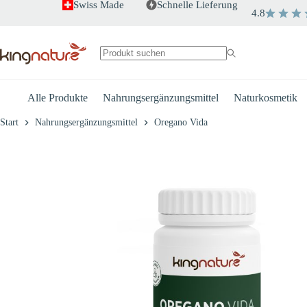
Zum
Swiss Made
Schnelle Lieferung
4.8
Inhalt
+
-
Oregano Vida
springen
CHF
48.70
Keine
Ergebnisse
Alle Produkte
Nahrungsergänzungsmittel
Naturkosmetik
Start
Nahrungsergänzungsmittel
Oregano Vida