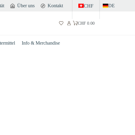
tät
Über uns
Kontakt
DE
CHF
CHF
0.00
Warenkorb
ermittel
Info & Merchandise