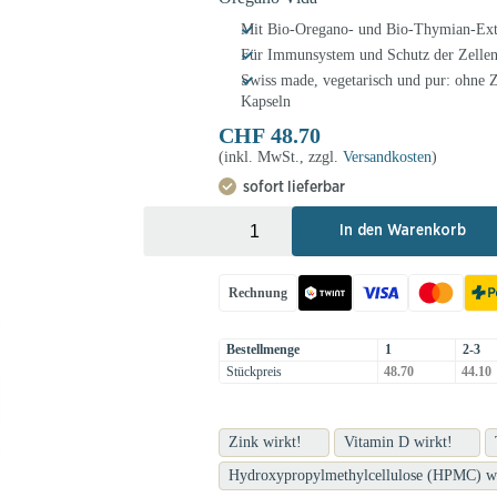
Mit Bio-Oregano- und Bio-Thymian-Ext
Für Immunsystem und Schutz der Zellen
Swiss made, vegetarisch und pur: ohne Z
Kapseln
CHF
48.70
(inkl. MwSt., zzgl.
Versandkosten
)
sofort lieferbar
+
-
In den Warenkorb
Rechnung
Bestellmenge
1
2-3
Stückpreis
48.70
44.10
Zink wirkt!
Vitamin D wirkt!
Hydroxypropylmethylcellulose (HPMC) wi