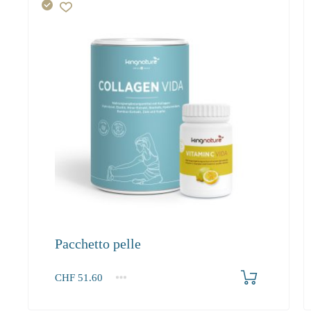
Pacchetto pelle
Produkt bestellen
CHF
51.60
1+
2-3
4+
51.60
49.00
44.70