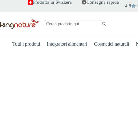
Salta
Prodotto in Svizzera
Consegna rapida
4.8
al
contenuto
Nessun
risultato
Tutti i prodotti
Integratori alimentari
Cosmetici naturali
N
cuore
Energia