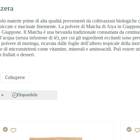
zzera
solo materie prime di alta qualità provenienti da coltivazioni biologiche c
ssiccate e macinate finemente. La polvere di Matcha di Aiya in Giappone
al Giappone. Il Matcha è una bevanda tradizionale consumata da centinai
acqua (senza infusione di tè), per cui gli ingredienti eccitanti sono pre
 polvere di moringa, ricavata dalle foglie dell’albero tropicale della mo
 di micronutrienti come vitamine, minerali e aminoacidi. Può essere util
frullati o dessert.
Collagene
Disponibile