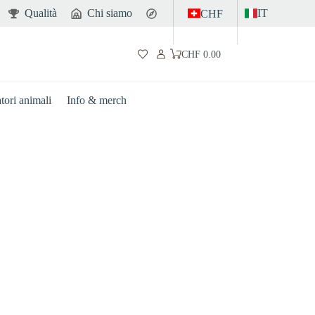
Qualità
Chi siamo
Contatto
IT
CHF
CHF
0.00
Carrello
atori animali
Info & merch
Intestino
Sport