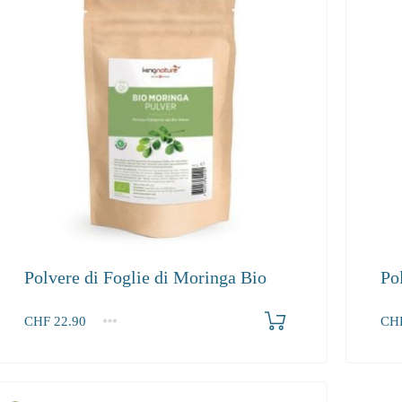
Polvere di Foglie di Moringa Bio
Po
Produkt bestellen
CHF
22.90
CH
1
2-3
4+
1
22.90
21.30
20.20
54.