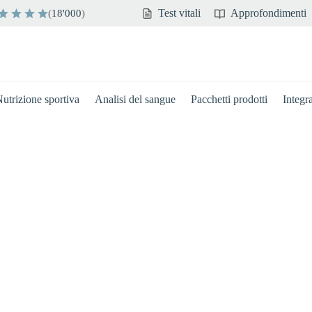
Test vitali
Approfondimenti
(
18'000
)
utrizione sportiva
Analisi del sangue
Pacchetti prodotti
Integr
Cervello
Immunità