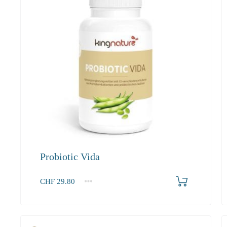
Probiotic Vida
Produkt bestellen
CHF
29.80
1
2-3
4+
29.80
28.30
27.50