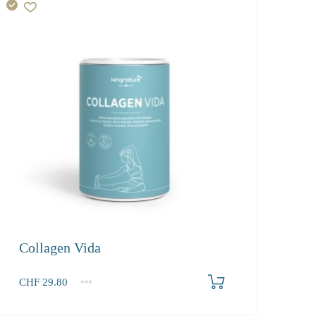
Collagen Vida
CHF
29.80
1
2-3
4+
29.80
28.30
25.80