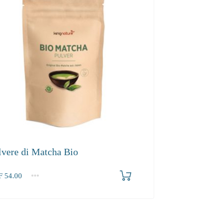
lvere di Matcha Bio
F
54.00
2-3
4+
00
51.30
49.80