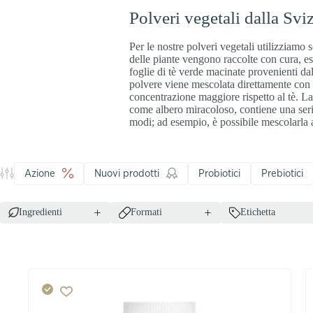
Polveri vegetali dalla Svi
Per le nostre polveri vegetali utilizziamo 
delle piante vengono raccolte con cura, e
foglie di tè verde macinate provenienti d
polvere viene mescolata direttamente con l’
concentrazione maggiore rispetto al tè. La
come albero miracoloso, contiene una serie
modi; ad esempio, è possibile mescolarla a 
Azione
Nuovi prodotti
Probiotici
Prebiotici
Ingredienti
Formati
Etichetta