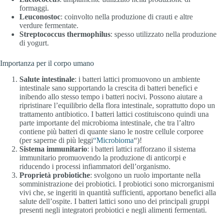
formaggi.
Leuconostoc
: coinvolto nella produzione di crauti e altre
verdure fermentate.
Streptococcus thermophilus
: spesso utilizzato nella produzione
di yogurt.
Importanza per il corpo umano
Salute intestinale
: i batteri lattici promuovono un ambiente
intestinale sano supportando la crescita di batteri benefici e
inibendo allo stesso tempo i batteri nocivi. Possono aiutare a
ripristinare l’equilibrio della flora intestinale, soprattutto dopo un
trattamento antibiotico. I batteri lattici costituiscono quindi una
parte importante del microbioma intestinale, che tra l’altro
contiene più batteri di quante siano le nostre cellule corporee
(per saperne di più leggi
“Microbioma
“)!
Sistema immunitario
: i batteri lattici rafforzano il sistema
immunitario promuovendo la produzione di anticorpi e
riducendo i processi infiammatori dell’organismo.
Proprietà probiotiche
: svolgono un ruolo importante nella
somministrazione dei probiotici. I probiotici sono microrganismi
vivi che, se ingeriti in quantità sufficienti, apportano benefici alla
salute dell’ospite. I batteri lattici sono uno dei principali gruppi
presenti negli integratori probiotici e negli alimenti fermentati.