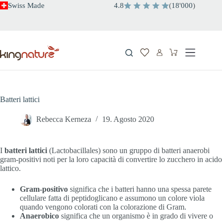
Salta
Swiss Made
4.8
(
18
'
000
)
al
contenuto
Carrello
Batteri lattici
Rebecca Kerneza
19. Agosto 2020
I
batteri lattici
(Lactobacillales) sono un gruppo di batteri anaerobi
gram-positivi noti per la loro capacità di convertire lo zucchero in acido
lattico.
Gram-positivo
significa che i batteri hanno una spessa parete
cellulare fatta di peptidoglicano e assumono un colore viola
quando vengono colorati con la colorazione di Gram.
Anaerobico
significa che un organismo è in grado di vivere o