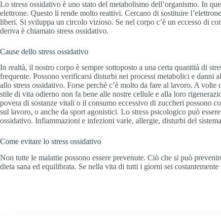
Lo stress ossidativo è uno stato del metabolismo dell’organismo. In questo
elettrone. Questo li rende molto reattivi. Cercano di sostituire l’elettro
liberi. Si sviluppa un circolo vizioso. Se nel corpo c’è un eccesso di c
deriva è chiamato stress ossidativo.
Cause dello stress ossidativo
In realtà, il nostro corpo è sempre sottoposto a una certa quantità di st
frequente. Possono verificarsi disturbi nei processi metabolici e danni al
allo stress ossidativo. Forse perché c’è molto da fare al lavoro. A volte 
stile di vita odierno non fa bene alle nostre cellule e alla loro rigener
povera di sostanze vitali o il consumo eccessivo di zuccheri possono cont
sul lavoro, o anche da sport agonistici. Lo stress psicologico può esser
ossidativo. Infiammazioni e infezioni varie, allergie, disturbi del sist
Come evitare lo stress ossidativo
Non tutte le malattie possono essere prevenute. Ciò che si può prevenire, i
dieta sana ed equilibrata. Se nella vita di tutti i giorni sei costantemen