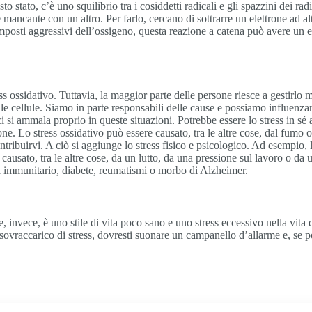
 stato, c’è uno squilibrio tra i cosiddetti radicali e gli spazzini dei ra
ne mancante con un altro. Per farlo, cercano di sottrarre un elettrone ad a
omposti aggressivi dell’ossigeno, questa reazione a catena può avere un 
ress ossidativo. Tuttavia, la maggior parte delle persone riesce a gestirl
le cellule. Siamo in parte responsabili delle cause e possiamo influenzarle
ci si ammala proprio in queste situazioni. Potrebbe essere lo stress in sé
azione. Lo stress ossidativo può essere causato, tra le altre cose, dal f
ribuirvi. A ciò si aggiunge lo stress fisico e psicologico. Ad esempio, l
e causato, tra le altre cose, da un lutto, da una pressione sul lavoro o 
ema immunitario, diabete, reumatismi o morbo di Alzheimer.
nvece, è uno stile di vita poco sano e uno stress eccessivo nella vita di t
te sovraccarico di stress, dovresti suonare un campanello d’allarme e, se 