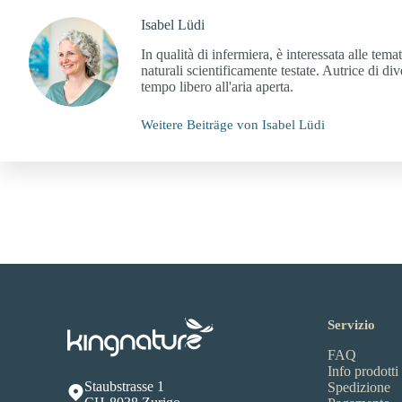
Isabel Lüdi
In qualità di infermiera, è interessata alle te
naturali scientificamente testate. Autrice di d
tempo libero all'aria aperta.
Weitere Beiträge von Isabel Lüdi
Servizio
FAQ
Info prodotti
Staubstrasse 1
Spedizione