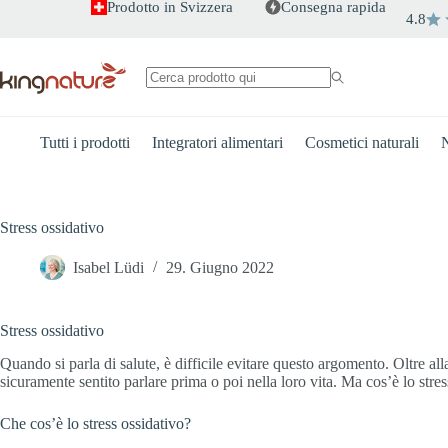
Salta
Prodotto in Svizzera
Consegna rapida
4.8
al
contenuto
Nessun
risultato
Tutti i prodotti
Integratori alimentari
Cosmetici naturali
N
Stress ossidativo
Isabel Lüdi
29. Giugno 2022
Stress ossidativo
Quando si parla di salute, è difficile evitare questo argomento. Oltre all
sicuramente sentito parlare prima o poi nella loro vita. Ma cos’è lo st
Che cos’è lo stress ossidativo?