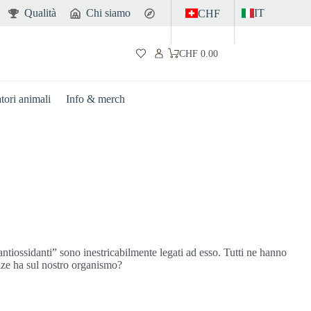
Qualità
Chi siamo
Contatto
IT
CHF
CHF
0.00
Carrello
atori animali
Info & merch
“antiossidanti” sono inestricabilmente legati ad esso. Tutti ne hanno
enze ha sul nostro organismo?