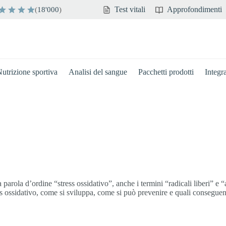
Test vitali
Approfondimenti
(
18'000
)
utrizione sportiva
Analisi del sangue
Pacchetti prodotti
Integr
a parola d’ordine “stress ossidativo”, anche i termini “radicali liberi” e 
ress ossidativo, come si sviluppa, come si può prevenire e quali consegu