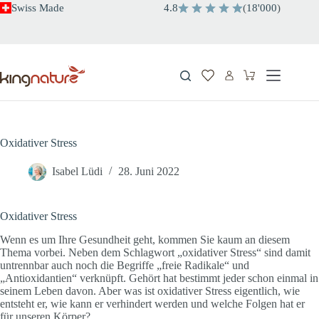
Zum
Swiss Made
4.8
(
18'000
)
Inhalt
springen
Warenkorb
Oxidativer Stress
Isabel Lüdi
28. Juni 2022
Oxidativer Stress
Wenn es um Ihre Gesundheit geht, kommen Sie kaum an diesem
Thema vorbei. Neben dem Schlagwort „oxidativer Stress“ sind damit
untrennbar auch noch die Begriffe „freie Radikale“ und
„Antioxidantien“ verknüpft. Gehört hat bestimmt jeder schon einmal in
seinem Leben davon. Aber was ist oxidativer Stress eigentlich, wie
entsteht er, wie kann er verhindert werden und welche Folgen hat er
für unseren Körper?