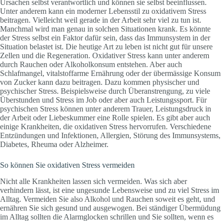
Ursachen selbst verantwortlich und können sie selbst beeinflussen.
Unter anderem kann ein moderner Lebensstil zu oxidativem Stress
beitragen. Vielleicht weil gerade in der Arbeit sehr viel zu tun ist.
Manchmal wird man genau in solchen Situationen krank. Es könnte
der Stress selbst ein Faktor dafür sein, dass das Immunsystem in der
Situation belastet ist. Die heutige Art zu leben ist nicht gut für unsere
Zellen und die Regeneration. Oxidativer Stress kann unter anderem
durch Rauchen oder Alkoholkonsum entstehen. Aber auch
Schlafmangel, vitalstoffarme Ernährung oder der übermässige Konsum
von Zucker kann dazu beitragen. Dazu kommen physischer und
psychischer Stress. Beispielsweise durch Überanstrengung, zu viele
Überstunden und Stress im Job oder aber auch Leistungssport. Für
psychischen Stress können unter anderem Trauer, Leistungsdruck in
der Arbeit oder Liebeskummer eine Rolle spielen. Es gibt aber auch
einige Krankheiten, die oxidativen Stress hervorrufen. Verschiedene
Entzündungen und Infektionen, Allergien, Störung des Immunsystems,
Diabetes, Rheuma oder Alzheimer.
So können Sie oxidativen Stress vermeiden
Nicht alle Krankheiten lassen sich vermeiden. Was sich aber
verhindern lässt, ist eine ungesunde Lebensweise und zu viel Stress im
Alltag. Vermeiden Sie also Alkohol und Rauchen soweit es geht, und
ernähren Sie sich gesund und ausgewogen. Bei ständiger Übermüdung
im Alltag sollten die Alarmglocken schrillen und Sie sollten, wenn es