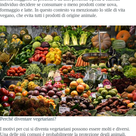
individuo decidere se consumare o meno prodotti come uova,
formaggio e latte. In questo contesto va menzionato lo stile di vita
vegano, che evita tutti i prodotti di origine animale.
Perché diventare vegetariani?
I motivi per cui si diventa vegetariani possono essere molti e diversi.
Una delle più comuni è probabilmente la protezione degli animali,