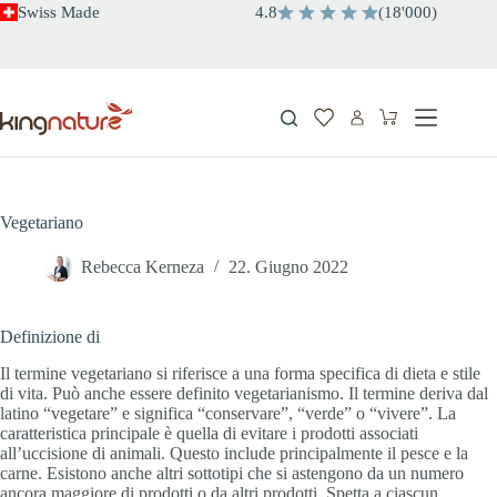
Salta
Swiss Made
4.8
(
18
'
000
)
al
contenuto
Carrello
Vegetariano
Rebecca Kerneza
22. Giugno 2022
Definizione di
Il termine vegetariano si riferisce a una forma specifica di dieta e stile
di vita. Può anche essere definito vegetarianismo. Il termine deriva dal
latino “vegetare” e significa “conservare”, “verde” o “vivere”. La
caratteristica principale è quella di evitare i prodotti associati
all’uccisione di animali. Questo include principalmente il pesce e la
carne. Esistono anche altri sottotipi che si astengono da un numero
ancora maggiore di prodotti o da altri prodotti. Spetta a ciascun