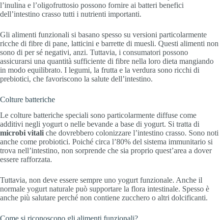
l’inulina e l’oligofruttosio possono fornire ai batteri benefici
dell’intestino crasso tutti i nutrienti importanti.
Gli alimenti funzionali si basano spesso su versioni particolarmente
ricche di fibre di pane, latticini e barrette di muesli. Questi alimenti non
sono di per sé negativi, anzi. Tuttavia, i consumatori possono
assicurarsi una quantità sufficiente di fibre nella loro dieta mangiando
in modo equilibrato. I legumi, la frutta e la verdura sono ricchi di
prebiotici, che favoriscono la salute dell’intestino.
Colture batteriche
Le colture batteriche speciali sono particolarmente diffuse come
additivi negli yogurt o nelle bevande a base di yogurt. Si tratta di
microbi
vitali
che dovrebbero colonizzare l’intestino crasso. Sono noti
anche come probiotici. Poiché circa l’80% del sistema immunitario si
trova nell’intestino, non sorprende che sia proprio quest’area a dover
essere rafforzata.
Tuttavia, non deve essere sempre uno yogurt funzionale. Anche il
normale yogurt naturale può supportare la flora intestinale. Spesso è
anche più salutare perché non contiene zucchero o altri dolcificanti.
Come si riconoscono gli alimenti funzionali?