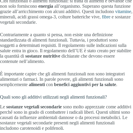
Cibi funzionali o alimenti funzionali: si tratta di alimenti e bevande che
non solo forniscono
energia
all’organismo. Superano questa funzione
grazie all’arricchimento con alcuni additivi. Questi includono
vitamine
,
minerali, acidi grassi omega-3, colture batteriche vive,
fibre
e sostanze
vegetali secondarie.
Contrariamente a quanto si pensa, non esiste una definizione
standardizzata di alimenti funzionali. Tuttavia, i produttori sono
soggetti a determinati requisiti. Il regolamento sulle indicazioni sulla
salute entra in gioco. Il regolamento dell’UE è stato creato per stabilire
la quantità di
sostanze nutritive
dichiarate che devono essere
contenute nell’alimento.
È importante capire che gli alimenti funzionali non sono integratori
alimentari o farmaci. In parole povere, gli alimenti funzionali sono
semplicemente
alimenti
con
benefici aggiuntivi per la salute
.
Quali sono gli additivi utilizzati negli alimenti funzionali?
Le
sostanze vegetali secondarie
sono molto apprezzate come additivi
perché sono in grado di combattere i radicali liberi. Questi ultimi sono
causati da influenze ambientali dannose o da processi metabolici. Le
sostanze vegetali secondarie presenti negli alimenti funzionali
includono carotenoidi e polifenoli.