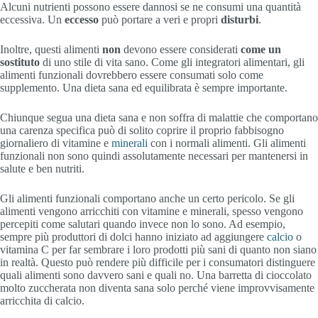
Alcuni nutrienti possono essere dannosi se ne consumi una quantità
eccessiva. Un
eccesso
può portare a veri e propri
disturbi
.
Inoltre, questi alimenti
non
devono essere considerati
come un
sostituto
di uno stile di vita sano. Come gli integratori alimentari, gli
alimenti funzionali dovrebbero essere consumati solo come
supplemento. Una dieta sana ed equilibrata è sempre importante.
Chiunque segua una dieta sana e non soffra di malattie che comportano
una carenza specifica può di solito coprire il proprio fabbisogno
giornaliero di vitamine e
minerali
con i normali alimenti. Gli alimenti
funzionali non sono quindi assolutamente necessari per mantenersi in
salute e ben nutriti.
Gli alimenti funzionali comportano anche un certo pericolo. Se gli
alimenti vengono arricchiti con vitamine e minerali, spesso vengono
percepiti come salutari quando invece non lo sono. Ad esempio,
sempre più produttori di dolci hanno iniziato ad aggiungere
calcio
o
vitamina C per far sembrare i loro prodotti più sani di quanto non siano
in realtà. Questo può rendere più difficile per i consumatori distinguere
quali alimenti sono davvero sani e quali no. Una barretta di cioccolato
molto zuccherata non diventa sana solo perché viene improvvisamente
arricchita di calcio.