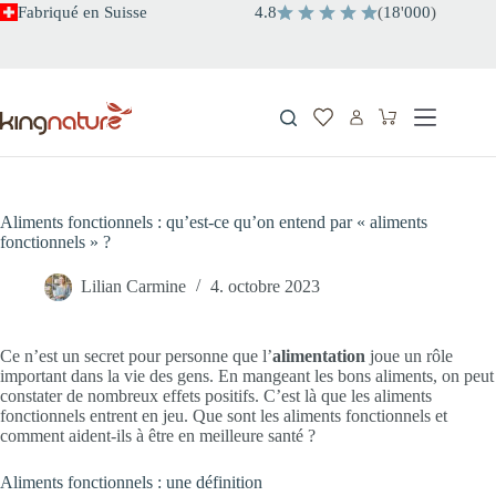
Passer
Fabriqué en Suisse
4.8
(
18
'
000
)
au
contenu
Panier
d’achat
Aliments fonctionnels : qu’est-ce qu’on entend par « aliments
fonctionnels » ?
Lilian Carmine
4. octobre 2023
Ce n’est un secret pour personne que l’
alimentation
joue un rôle
important dans la vie des gens. En mangeant les bons aliments, on peut
constater de nombreux effets positifs. C’est là que les aliments
fonctionnels entrent en jeu. Que sont les aliments fonctionnels et
comment aident-ils à être en meilleure santé ?
Aliments fonctionnels : une définition