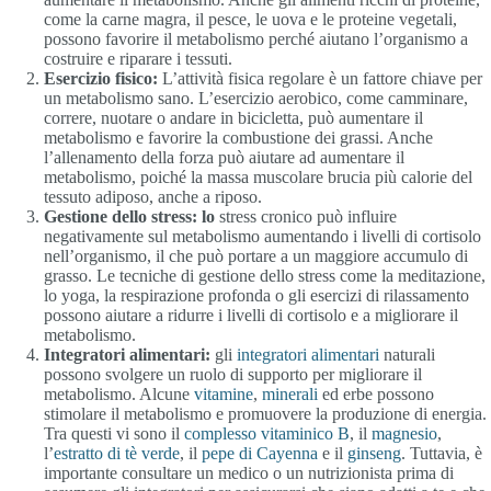
come la carne magra, il pesce, le uova e le proteine vegetali,
possono favorire il metabolismo perché aiutano l’organismo a
costruire e riparare i tessuti.
Esercizio fisico:
L’attività fisica regolare è un fattore chiave per
un metabolismo sano. L’esercizio aerobico, come camminare,
correre, nuotare o andare in bicicletta, può aumentare il
metabolismo e favorire la combustione dei grassi. Anche
l’allenamento della forza può aiutare ad aumentare il
metabolismo, poiché la massa muscolare brucia più calorie del
tessuto adiposo, anche a riposo.
Gestione dello stress: lo
stress cronico può influire
negativamente sul metabolismo aumentando i livelli di cortisolo
nell’organismo, il che può portare a un maggiore accumulo di
grasso. Le tecniche di gestione dello stress come la meditazione,
lo yoga, la respirazione profonda o gli esercizi di rilassamento
possono aiutare a ridurre i livelli di cortisolo e a migliorare il
metabolismo.
Integratori alimentari:
gli
integratori alimentari
naturali
possono svolgere un ruolo di supporto per migliorare il
metabolismo. Alcune
vitamine
,
minerali
ed erbe possono
stimolare il metabolismo e promuovere la produzione di energia.
Tra questi vi sono il
complesso vitaminico B
, il
magnesio
,
l’
estratto di tè verde
, il
pepe di Cayenna
e il
ginseng
. Tuttavia, è
importante consultare un medico o un nutrizionista prima di