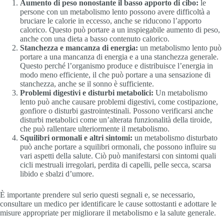
Aumento di peso nonostante il basso apporto di cibo:
le
persone con un metabolismo lento possono avere difficoltà a
bruciare le calorie in eccesso, anche se riducono l’apporto
calorico. Questo può portare a un inspiegabile aumento di peso,
anche con una dieta a basso contenuto calorico.
Stanchezza e mancanza di energia:
un metabolismo lento può
portare a una mancanza di energia e a una stanchezza generale.
Questo perché l’organismo produce e distribuisce l’energia in
modo meno efficiente, il che può portare a una sensazione di
stanchezza, anche se il sonno è sufficiente.
Problemi digestivi e disturbi metabolici:
Un metabolismo
lento può anche causare problemi digestivi, come costipazione,
gonfiore o disturbi gastrointestinali. Possono verificarsi anche
disturbi metabolici come un’alterata funzionalità della tiroide,
che può rallentare ulteriormente il metabolismo.
Squilibri ormonali e altri sintomi:
un metabolismo disturbato
può anche portare a squilibri ormonali, che possono influire su
vari aspetti della salute. Ciò può manifestarsi con sintomi quali
cicli mestruali irregolari, perdita di capelli, pelle secca, scarsa
libido e sbalzi d’umore.
È importante prendere sul serio questi segnali e, se necessario,
consultare un medico per identificare le cause sottostanti e adottare le
misure appropriate per migliorare il metabolismo e la salute generale.