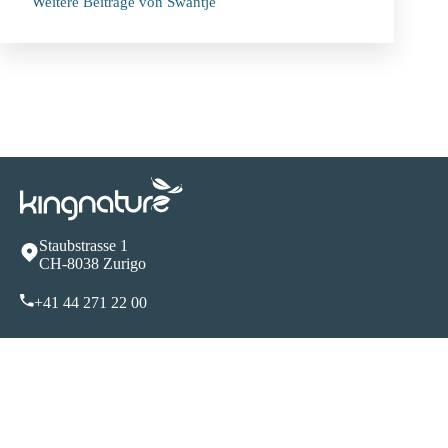
Weitere Beiträge von Swantje
Staubstrasse 1
CH-8038 Zurigo
+41 44 271 22 00
info@kingnature.ch
Negozio e produzione
Zugerstrasse 162 CH-8820 Wädenswil