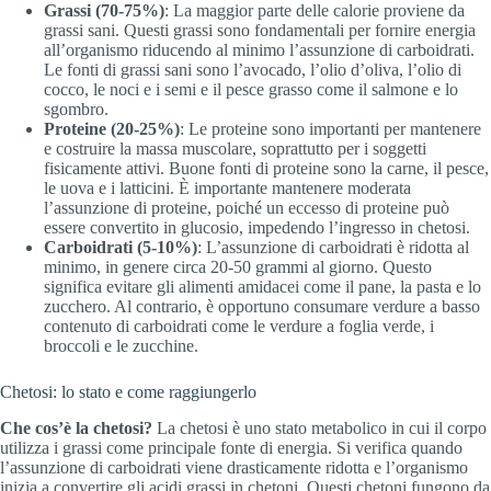
Grassi (70-75%)
: La maggior parte delle calorie proviene da
grassi sani. Questi grassi sono fondamentali per fornire energia
all’organismo riducendo al minimo l’assunzione di carboidrati.
Le fonti di grassi sani sono l’avocado, l’olio d’oliva, l’olio di
cocco, le noci e i semi e il pesce grasso come il salmone e lo
sgombro.
Proteine (20-25%)
: Le proteine sono importanti per mantenere
e costruire la massa muscolare, soprattutto per i soggetti
fisicamente attivi. Buone fonti di proteine sono la carne, il pesce,
le uova e i latticini. È importante mantenere moderata
l’assunzione di proteine, poiché un eccesso di proteine può
essere convertito in glucosio, impedendo l’ingresso in chetosi.
Carboidrati (5-10%)
: L’assunzione di carboidrati è ridotta al
minimo, in genere circa 20-50 grammi al giorno. Questo
significa evitare gli alimenti amidacei come il pane, la pasta e lo
zucchero. Al contrario, è opportuno consumare verdure a basso
contenuto di carboidrati come le verdure a foglia verde, i
broccoli e le zucchine.
Chetosi: lo stato e come raggiungerlo
Che cos’è la chetosi?
La chetosi è uno stato metabolico in cui il corpo
utilizza i grassi come principale fonte di energia. Si verifica quando
l’assunzione di carboidrati viene drasticamente ridotta e l’organismo
inizia a convertire gli acidi grassi in chetoni. Questi chetoni fungono da