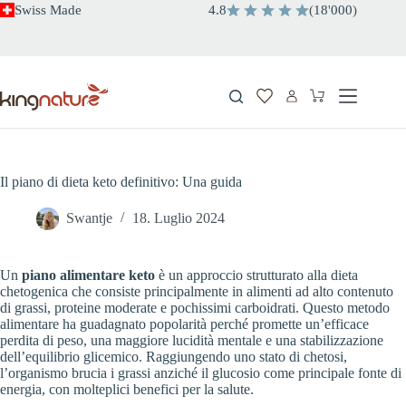
Salta
Swiss Made
4.8
(
18
'
000
)
al
contenuto
Carrello
Il piano di dieta keto definitivo: Una guida
Swantje
18. Luglio 2024
Un
piano alimentare keto
è un approccio strutturato alla dieta
chetogenica che consiste principalmente in alimenti ad alto contenuto
di grassi, proteine moderate e pochissimi carboidrati. Questo metodo
alimentare ha guadagnato popolarità perché promette un’efficace
perdita di peso, una maggiore lucidità mentale e una stabilizzazione
dell’equilibrio glicemico. Raggiungendo uno stato di chetosi,
l’organismo brucia i grassi anziché il glucosio come principale fonte di
energia, con molteplici benefici per la salute.