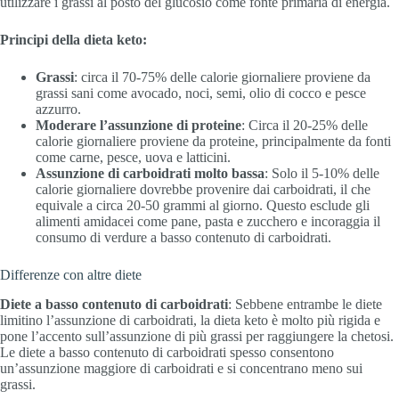
utilizzare i grassi al posto del glucosio come fonte primaria di energia.
Principi della dieta keto:
Grassi
: circa il 70-75% delle calorie giornaliere proviene da
grassi sani come avocado, noci, semi, olio di cocco e pesce
azzurro.
Moderare l’assunzione di proteine
: Circa il 20-25% delle
calorie giornaliere proviene da proteine, principalmente da fonti
come carne, pesce, uova e latticini.
Assunzione di carboidrati molto bassa
: Solo il 5-10% delle
calorie giornaliere dovrebbe provenire dai carboidrati, il che
equivale a circa 20-50 grammi al giorno. Questo esclude gli
alimenti amidacei come pane, pasta e zucchero e incoraggia il
consumo di verdure a basso contenuto di carboidrati.
Differenze con altre diete
Diete a basso contenuto di carboidrati
: Sebbene entrambe le diete
limitino l’assunzione di carboidrati, la dieta keto è molto più rigida e
pone l’accento sull’assunzione di più grassi per raggiungere la chetosi.
Le diete a basso contenuto di carboidrati spesso consentono
un’assunzione maggiore di carboidrati e si concentrano meno sui
grassi.