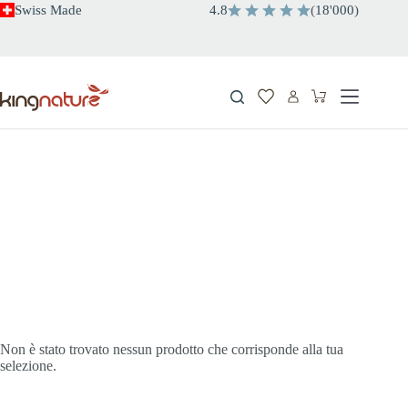
Salta
Swiss Made
4.8
(
18
'
000
)
al
contenuto
Carrello
cuore
Energia
Cervello
Non è stato trovato nessun prodotto che corrisponde alla tua
selezione.