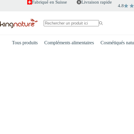
Passer
Fabriqué en Suisse
Livraison rapide
4.8
au
contenu
Aucun
résultat
Tous produits
Compléments alimentaires
Cosmétiqués natu