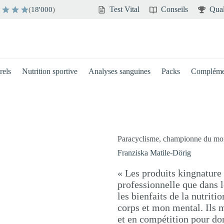
Test Vital
Conseils
Qual
(
18'000
)
rels
Nutrition sportive
Analyses sanguines
Packs
Compléme
Paracyclisme, championne du mon
Franziska Matile-Dörig
« Les produits kingnature
professionnelle que dans l
les bienfaits de la nutriti
corps et mon mental. Ils m
et en compétition pour do