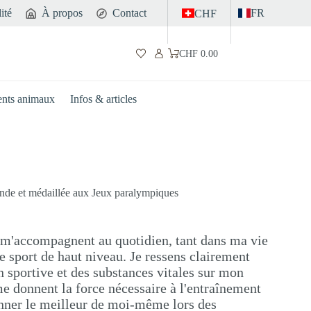
ité
À propos
Contact
FR
CHF
CHF
0.00
Panier
d’achat
nts animaux
Infos & articles
de et médaillée aux Jeux paralympiques
 m'accompagnent au quotidien, tant dans ma vie
e sport de haut niveau. Je ressens clairement
on sportive et des substances vitales sur mon
e donnent la force nécessaire à l'entraînement
nner le meilleur de moi-même lors des