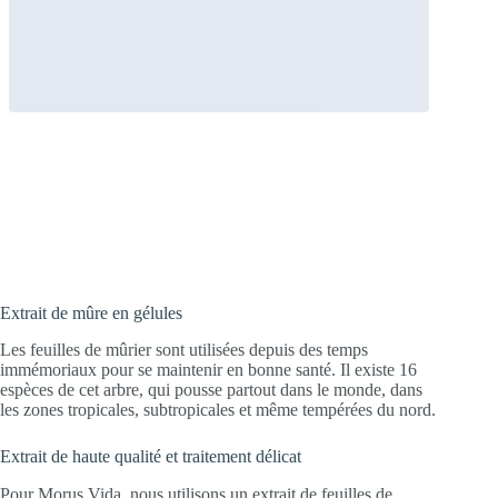
1-Deoxyno-quoi ?! Les feuilles de mûrier
contiennent la 1-désoxynojirimycine, une
substance unique et spécifique au mûrier.
Extrait de mûre en gélules
Les feuilles de mûrier sont utilisées depuis des temps
immémoriaux pour se maintenir en bonne santé. Il existe 16
espèces de cet arbre, qui pousse partout dans le monde, dans
les zones tropicales, subtropicales et même tempérées du nord.
Extrait de haute qualité et traitement délicat
Pour Morus Vida, nous utilisons un extrait de feuilles de