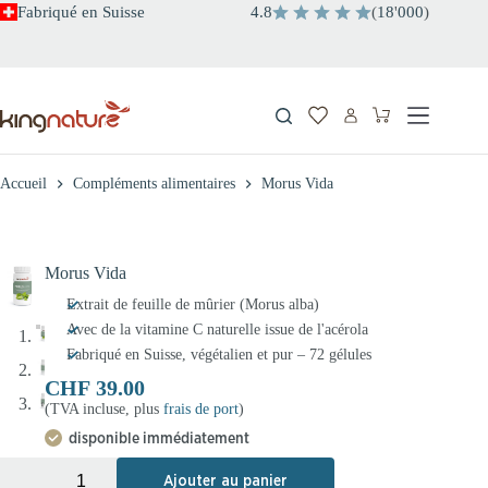
Passer
Fabriqué en Suisse
4.8
(
18
'
000
)
au
contenu
Panier
d’achat
Accueil
Compléments alimentaires
Morus Vida
Morus Vida
Extrait de feuille de mûrier (Morus alba)
Avec de la vitamine C naturelle issue de l'acérola
Fabriqué en Suisse, végétalien et pur – 72 gélules
CHF
39.00
(TVA incluse, plus
frais de port
)
disponible immédiatement
+
-
Ajouter au panier