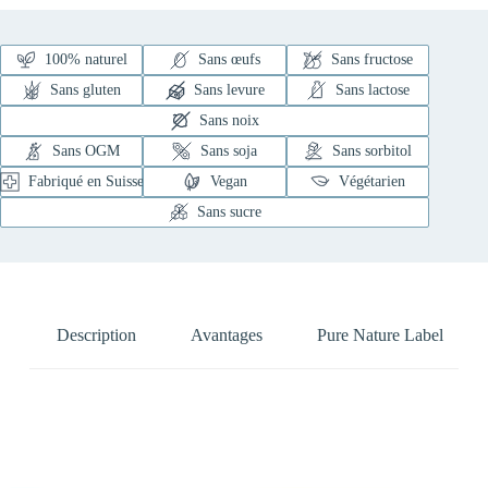
100% naturel
Sans œufs
Sans fructose
Sans gluten
Sans levure
Sans lactose
Sans noix
Sans OGM
Sans soja
Sans sorbitol
Fabriqué en Suisse
Vegan
Végétarien
Sans sucre
Description
Avantages
Pure Nature Label