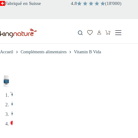
Passer
Fabriqué en Suisse
4.8
(
18
'
000
)
au
contenu
Panier
d’achat
Accueil
Compléments alimentaires
Vitamin B Vida