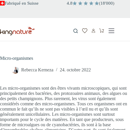
Passer
Fabriqué en Suisse
4.8
(
18
'
000
)
au
contenu
Panier
d’achat
Micro-organismes
Rebecca Kerneza
24. octobre 2022
Les micro-organismes sont des êtres vivants microscopiques, qui sont
principalement des bactéries, des protozoaires animaux, des algues ou
des petits champignons. Plus rarement, les virus sont également
considérés comme des micro-organismes. Tous ces organismes ont en
commun le fait qu’ils ne sont pas visibles à l’œil nu et qu’ils sont
généralement unicellulaires. Les micro-organismes sont surtout
importants pour le cycle des matières. En tant que producteurs, sous
forme de microalgues ou de cyanobactéries, ils sont à la base
d’innombrables chaînes alimentaires. D’autre part, ils sont également