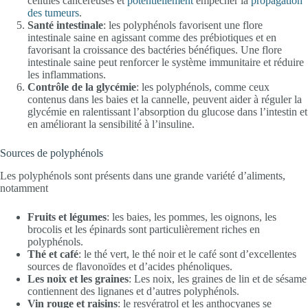
cellules cancéreuses et
potentiellement
empêcher la
propagation
des tumeurs
.
Santé intestinale
: les polyphénols favorisent une flore
intestinale saine en agissant comme des prébiotiques et en
favorisant la croissance des bactéries bénéfiques. Une flore
intestinale saine peut renforcer le système immunitaire et réduire
les inflammations.
Contrôle de la glycémie
: les polyphénols, comme ceux
contenus dans les baies et la cannelle, peuvent aider à réguler la
glycémie en ralentissant l’absorption du glucose dans l’intestin et
en améliorant la sensibilité à l’insuline.
Sources de polyphénols
Les polyphénols sont présents dans une grande variété d’aliments,
notamment
Fruits et légumes
: les baies, les pommes, les oignons, les
brocolis et les épinards sont particulièrement riches en
polyphénols.
Thé et café
: le thé vert, le thé noir et le café sont d’excellentes
sources de flavonoïdes et d’acides phénoliques.
Les noix et les graines
: Les noix, les graines de lin et de sésame
contiennent des lignanes et d’autres polyphénols.
Vin rouge et raisins
: le resvératrol et les anthocyanes se