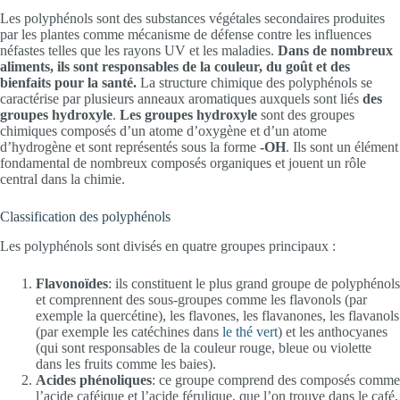
Les polyphénols sont des substances végétales secondaires produites
par les plantes comme mécanisme de défense contre les influences
néfastes telles que les rayons UV et les maladies.
Dans de nombreux
aliments, ils sont responsables de la couleur, du goût et des
bienfaits pour la santé.
La structure chimique des polyphénols se
caractérise par plusieurs anneaux aromatiques auxquels sont liés
des
groupes hydroxyle
.
Les groupes hydroxyle
sont des groupes
chimiques composés d’un atome d’oxygène et d’un atome
d’hydrogène et sont représentés sous la forme
-OH
. Ils sont un élément
fondamental de nombreux composés organiques et jouent un rôle
central dans la chimie.
Classification des polyphénols
Les polyphénols sont divisés en quatre groupes principaux :
Flavonoïdes
: ils constituent le plus grand groupe de polyphénols
et comprennent des sous-groupes comme les flavonols (par
exemple la quercétine), les flavones, les flavanones, les flavanols
(par exemple les catéchines dans
le thé vert
) et les anthocyanes
(qui sont responsables de la couleur rouge, bleue ou violette
dans les fruits comme les baies).
Acides phénoliques
: ce groupe comprend des composés comme
l’acide caféique et l’acide férulique, que l’on trouve dans le café,