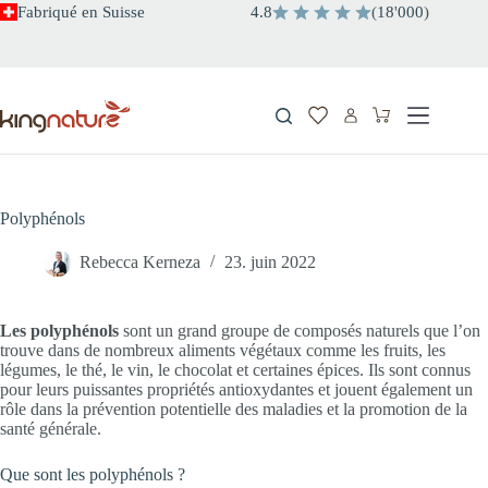
Passer
Fabriqué en Suisse
4.8
(
18
'
000
)
au
contenu
Panier
d’achat
Polyphénols
Rebecca Kerneza
23. juin 2022
Les polyphénols
sont un grand groupe de composés naturels que l’on
trouve dans de nombreux aliments végétaux comme les fruits, les
légumes, le thé, le vin, le chocolat et certaines épices. Ils sont connus
pour leurs puissantes propriétés antioxydantes et jouent également un
rôle dans la prévention potentielle des maladies et la promotion de la
santé générale.
Que sont les polyphénols ?