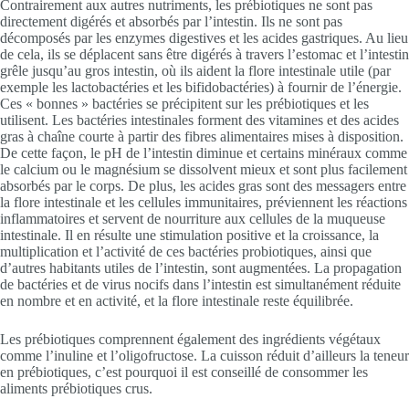
Contrairement aux autres nutriments, les prébiotiques ne sont pas
directement digérés et absorbés par l’intestin. Ils ne sont pas
décomposés par les enzymes digestives et les acides gastriques. Au lieu
de cela, ils se déplacent sans être digérés à travers l’estomac et l’intestin
grêle jusqu’au gros intestin, où ils aident la flore intestinale utile (par
exemple les lactobactéries et les bifidobactéries) à fournir de l’énergie.
Ces « bonnes » bactéries se précipitent sur les prébiotiques et les
utilisent. Les bactéries intestinales forment des vitamines et des acides
gras à chaîne courte à partir des fibres alimentaires mises à disposition.
De cette façon, le pH de l’intestin diminue et certains minéraux comme
le calcium ou le magnésium se dissolvent mieux et sont plus facilement
absorbés par le corps. De plus, les acides gras sont des messagers entre
la flore intestinale et les cellules immunitaires, préviennent les réactions
inflammatoires et servent de nourriture aux cellules de la muqueuse
intestinale. Il en résulte une stimulation positive et la croissance, la
multiplication et l’activité de ces bactéries probiotiques, ainsi que
d’autres habitants utiles de l’intestin, sont augmentées. La propagation
de bactéries et de virus nocifs dans l’intestin est simultanément réduite
en nombre et en activité, et la flore intestinale reste équilibrée.
Les prébiotiques comprennent également des ingrédients végétaux
comme l’inuline et l’oligofructose. La cuisson réduit d’ailleurs la teneur
en prébiotiques, c’est pourquoi il est conseillé de consommer les
aliments prébiotiques crus.