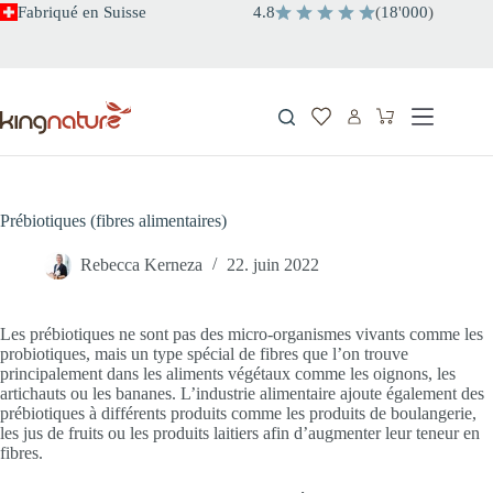
Passer
Fabriqué en Suisse
4.8
(
18
'
000
)
au
contenu
Panier
d’achat
Prébiotiques (fibres alimentaires)
Rebecca Kerneza
22. juin 2022
Les prébiotiques ne sont pas des micro-organismes vivants comme les
probiotiques, mais un type spécial de fibres que l’on trouve
principalement dans les aliments végétaux comme les oignons, les
artichauts ou les bananes. L’industrie alimentaire ajoute également des
prébiotiques à différents produits comme les produits de boulangerie,
les jus de fruits ou les produits laitiers afin d’augmenter leur teneur en
fibres.