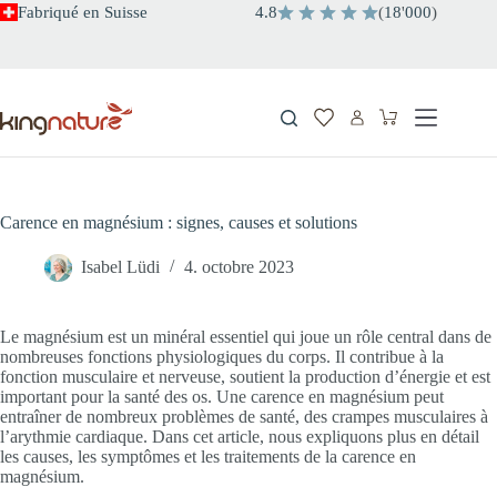
Passer
Fabriqué en Suisse
4.8
(
18
'
000
)
au
contenu
Panier
d’achat
Carence en magnésium : signes, causes et solutions
Isabel Lüdi
4. octobre 2023
Le magnésium est un minéral essentiel qui joue un rôle central dans de
nombreuses fonctions physiologiques du corps. Il contribue à la
fonction musculaire et nerveuse, soutient la production d’énergie et est
important pour la santé des os. Une carence en magnésium peut
entraîner de nombreux problèmes de santé, des crampes musculaires à
l’arythmie cardiaque. Dans cet article, nous expliquons plus en détail
les causes, les symptômes et les traitements de la carence en
magnésium.