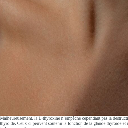
Malheureusement, la L-thyroxine n’empêche cependant pas la destructio
thyroïde. Ceux-ci peuvent soutenir la fonction de la glande thyroïde et