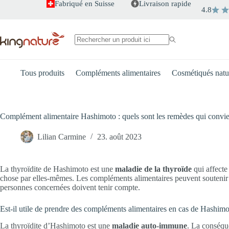
Passer
Fabriqué en Suisse
Livraison rapide
4.8
au
contenu
Aucun
résultat
Tous produits
Compléments alimentaires
Cosmétiqués natu
Complément alimentaire Hashimoto : quels sont les remèdes qui convi
Lilian Carmine
23. août 2023
La thyroïdite de Hashimoto est une
maladie de la thyroïde
qui affecte
chose par elles-mêmes. Les compléments alimentaires peuvent soutenir 
personnes concernées doivent tenir compte.
Est-il utile de prendre des compléments alimentaires en cas de Hashimo
La thyroïdite d’Hashimoto est une
maladie auto-immune
. La conséqu