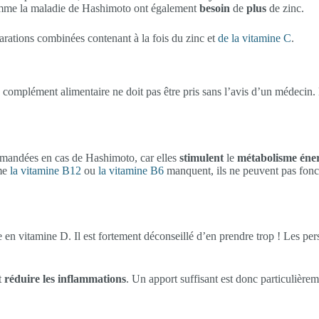
omme la maladie de Hashimoto ont également
besoin
de
plus
de zinc.
parations combinées contenant à la fois du zinc et
de la vitamine C
.
complément alimentaire ne doit pas être pris sans l’avis d’un médecin. D
mandées en cas de Hashimoto, car elles
stimulent
le
métabolisme éne
mme
la vitamine B12
ou
la vitamine B6
manquent, ils ne peuvent pas fonc
e en vitamine D. Il est fortement déconseillé d’en prendre trop ! Les pe
t
réduire les inflammations
. Un apport suffisant est donc particulièr