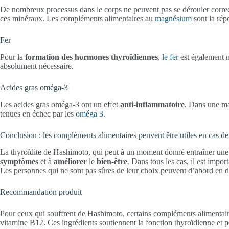
De nombreux processus dans le corps ne peuvent pas se dérouler correct
ces minéraux. Les compléments alimentaires au
magnésium
sont la rép
Fer
Pour la
formation des hormones thyroïdiennes
,
le fer
est également n
absolument nécessaire.
Acides gras oméga-3
Les acides gras oméga-3 ont un effet
anti-inflammatoire
. Dans une ma
tenues en échec par les
oméga 3
.
Conclusion : les compléments alimentaires peuvent être utiles en cas de
La thyroïdite de Hashimoto, qui peut à un moment donné entraîner une h
symptômes
et à
améliorer
le
bien-être
. Dans tous les cas, il est imp
Les personnes qui ne sont pas sûres de leur choix peuvent d’abord en di
Recommandation produit
Pour ceux qui souffrent de Hashimoto, certains compléments alimentair
vitamine B12. Ces ingrédients soutiennent la fonction thyroïdienne et pe