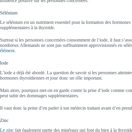
influence positive sur les personnes concernées.
Sélénium
Le sélénium est un nutriment essentiel pour la formation des hormones 
supplémentaires à la thyroïde.
Surtout si les personnes concernées consomment de l’iode, il faut s’ass
nombreux Allemands ne sont pas suffisamment approvisionnés en sélén
élément
.
Iode
L’iode a déjà été abordé. La question de savoir si les personnes attein
hormones thyroïdiennes et joue donc un rôle important.
Mais alors, pourquoi met-on en garde contre la prise d’iode comme compl
peut subir des dommages supplémentaires.
Il vaut donc la peine d’en parler à ton médecin traitant avant d’en prend
Zinc
Le zinc
fait également partie des minéraux qui font du bien à la thyroïd