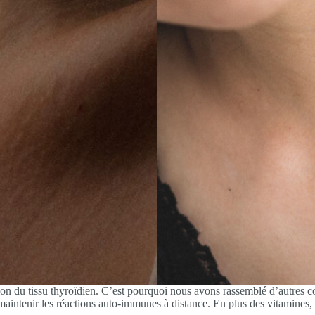
n du tissu thyroïdien. C’est pourquoi nous avons rassemblé d’autres c
 maintenir les réactions auto-immunes à distance. En plus des vitamines