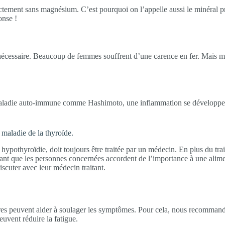
ement sans magnésium. C’est pourquoi on l’appelle aussi le minéral prin
onse !
écessaire. Beaucoup de femmes souffrent d’une carence en fer. Mais même
ladie auto-immune comme Hashimoto, une inflammation se développe da
 maladie de la thyroïde.
ypothyroïdie, doit toujours être traitée par un médecin. En plus du tr
ortant que les personnes concernées accordent de l’importance à une ali
scuter avec leur médecin traitant.
es peuvent aider à soulager les symptômes. Pour cela, nous recommando
uvent réduire la fatigue.