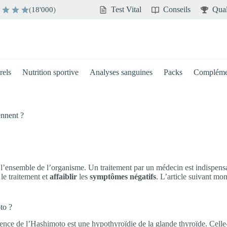
Test Vital
Conseils
Qual
(
18'000
)
rels
Nutrition sportive
Analyses sanguines
Packs
Compléme
ennent ?
 l’ensemble de l’organisme. Un traitement par un médecin est indispens
le traitement et
affaiblir
les
symptômes négatifs
. L’article suivant mo
to ?
ence de l’Hashimoto est une hypothyroïdie de la glande thyroïde. Cell