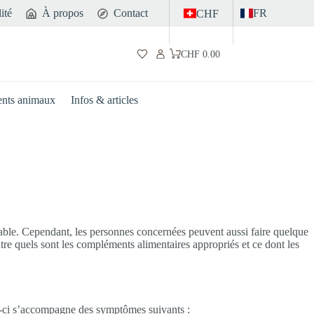
ité
À propos
Contact
FR
CHF
CHF
0.00
Panier
d’achat
nts animaux
Infos & articles
able. Cependant, les personnes concernées peuvent aussi faire quelque
ntre quels sont les compléments alimentaires appropriés et ce dont les
e-ci s’accompagne des symptômes suivants :