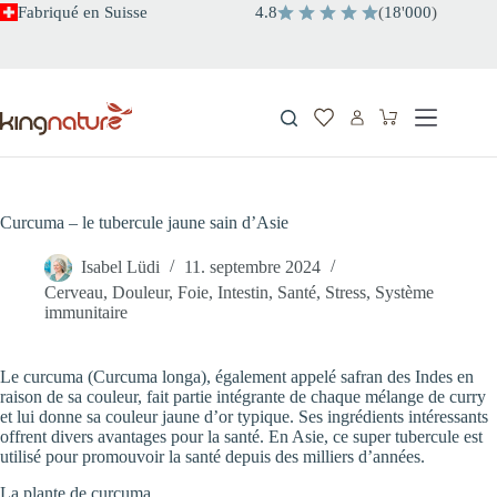
Passer
Fabriqué en Suisse
4.8
(
18
'
000
)
au
contenu
Panier
d’achat
Curcuma – le tubercule jaune sain d’Asie
Isabel Lüdi
11. septembre 2024
Cerveau
,
Douleur
,
Foie
,
Intestin
,
Santé
,
Stress
,
Système
immunitaire
Le curcuma (Curcuma longa), également appelé safran des Indes en
raison de sa couleur, fait partie intégrante de chaque mélange de curry
et lui donne sa couleur jaune d’or typique. Ses ingrédients intéressants
offrent divers avantages pour la santé. En Asie, ce super tubercule est
utilisé pour promouvoir la santé depuis des milliers d’années.
La plante de curcuma