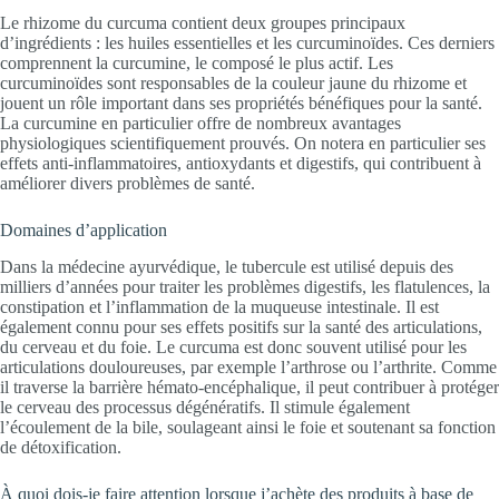
Le rhizome du curcuma contient deux groupes principaux
d’ingrédients : les huiles essentielles et les curcuminoïdes. Ces derniers
comprennent la curcumine, le composé le plus actif. Les
curcuminoïdes sont responsables de la couleur jaune du rhizome et
jouent un rôle important dans ses propriétés bénéfiques pour la santé.
La curcumine en particulier offre de nombreux avantages
physiologiques scientifiquement prouvés. On notera en particulier ses
effets anti-inflammatoires, antioxydants et digestifs, qui contribuent à
améliorer divers problèmes de santé.
Domaines d’application
Dans la médecine ayurvédique, le tubercule est utilisé depuis des
milliers d’années pour traiter les problèmes digestifs, les flatulences, la
constipation et l’inflammation de la muqueuse intestinale. Il est
également connu pour ses effets positifs sur la santé des articulations,
du cerveau et du foie. Le curcuma est donc souvent utilisé pour les
articulations douloureuses, par exemple l’arthrose ou l’arthrite. Comme
il traverse la barrière hémato-encéphalique, il peut contribuer à protéger
le cerveau des processus dégénératifs. Il stimule également
l’écoulement de la bile, soulageant ainsi le foie et soutenant sa fonction
de détoxification.
À quoi dois-je faire attention lorsque j’achète des produits à base de